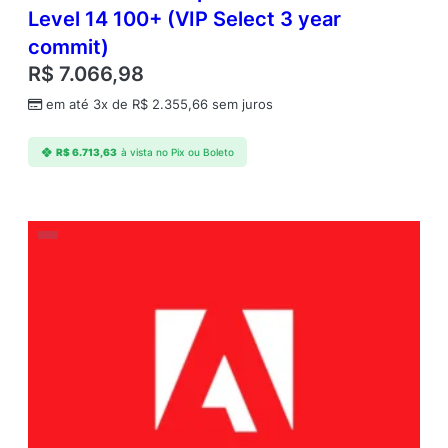
Level 14 100+ (VIP Select 3 year
commit)
R$
7.066,98
em até 3x de
R$
2.355,66
sem juros
R$
6.713,63
à vista no Pix ou Boleto