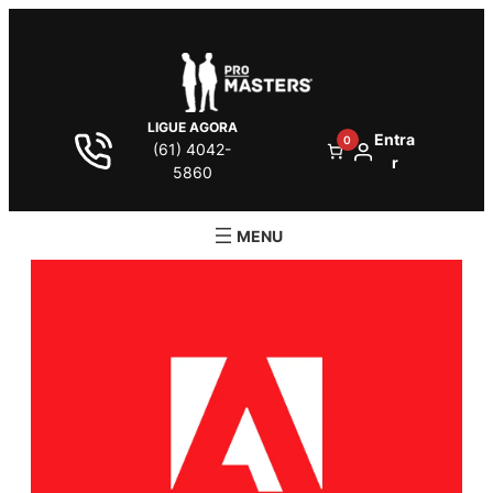
LIGUE AGORA
Entra
0
(61) 4042-
r
5860