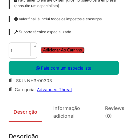
Faturamento em até 6x sem juros no boleto para empresa
(consulte um especialista)
Valor final já inclui todos os impostos e encargos
Suporte técnico especializado
A
+
Adicionar Ao Carrinho
d
-
v
a
Fale com um especialista
n
c
SKU:
NH3-00303
e
Categoria:
Advanced Threat
d
T
h
Informação
Reviews
r
Descrição
adicional
(0)
e
a
t
Descrição
A