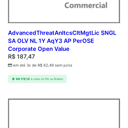
AdvancedThreatAnltcsCltMgtLic SNGL
SA OLV NL 1Y AqY3 AP PerOSE
Corporate Open Value
R$
187,47
em até 3x de
R$
62,49
sem juros
R$
178,10
à vista no Pix ou Boleto