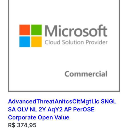
p
o
r
a
t
e
O
p
e
n
V
a
l
u
e
q
u
AdvancedThreatAnltcsCltMgtLic SNGL
a
n
SA OLV NL 2Y AqY2 AP PerOSE
t
Corporate Open Value
i
R$
374,95
d