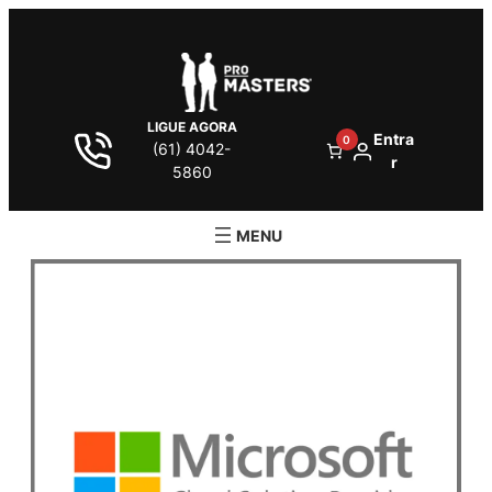
LIGUE AGORA
Entra
0
(61) 4042-
r
5860