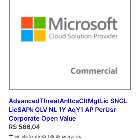
AdvancedThreatAnltcsCltMgtLic SNGL
LicSAPk OLV NL 1Y AqY1 AP PerUsr
Corporate Open Value
R$
566,04
em até 3x de
R$
188,68
sem juros