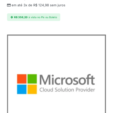
a
em até 3x de
R$
124,98
sem juros
d
e
R$
356,20
à vista no Pix ou Boleto