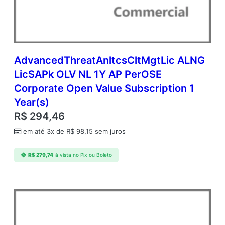
L
V
N
L
3
Y
AdvancedThreatAnltcsCltMgtLic ALNG
A
LicSAPk OLV NL 1Y AP PerOSE
q
Corporate Open Value Subscription 1
Y
1
Year(s)
A
R$
294,46
P
P
em até 3x de
R$
98,15
sem juros
e
r
R$
279,74
à vista no Pix ou Boleto
U
s
r
C
o
r