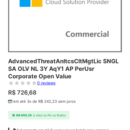
AdvancedThreatAnltcsCltMgtLic SNGL
SA OLV NL 3Y AqY1 AP PerUsr
Corporate Open Value
0 reviews
R$
726,68
em até 3x de
R$
242,23
sem juros
R$
690,35
à vista no Pix ou Boleto