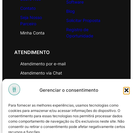
Software
Contato
Blog
Seja Nosso
Solicitar Proposta
Parceiro
Registro de
Minha Conta
Oportunidade
ATENDIMENTO
Atendimento por e-mail
Atendimento via Chat
WhatsApp
Gerenciar o consentimento
INSTITUCIONAL
Para fornecer as melhores experiências, usamos tecnologias como
Política de Privacidade
cookies para armazenar e/ou acessar informações do dispositivo. O
consentimento para essas tecnologias nos permitirá processar dados
Política de Troca e Devoluções
como comportamento de navegação ou IDs exclusivos neste site. Não
consentir ou retirar o consentimento pode afetar negativamente certos
Política de Reembolso
recursos e funções.