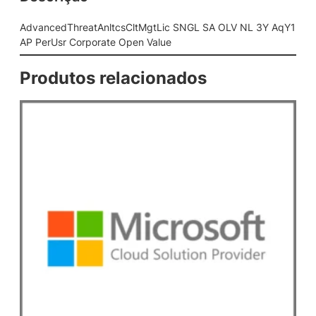
n
l
AdvancedThreatAnltcsCltMgtLic SNGL SA OLV NL 3Y AqY1
t
AP PerUsr Corporate Open Value
c
s
Produtos relacionados
C
l
t
M
g
t
L
i
c
S
N
G
L
S
A
O