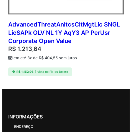
AdvancedThreatAnltcsCltMgtLic SNGL
LicSAPk OLV NL 1Y AqY3 AP PerUsr
Corporate Open Value
R$
1.213,64
em até 3x de
R$
404,55
sem juros
R$
1.152,96
à vista no Pix ou Boleto
INFORMAÇÕES
ENDEREÇO