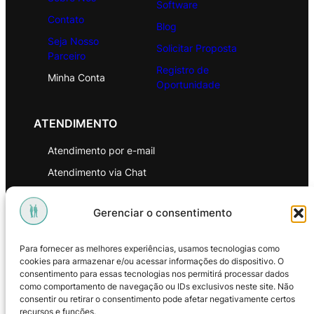
Software
Contato
Blog
Seja Nosso
Solicitar Proposta
Parceiro
Registro de
Minha Conta
Oportunidade
ATENDIMENTO
Atendimento por e-mail
Atendimento via Chat
WhatsApp
Gerenciar o consentimento
INSTITUCIONAL
Para fornecer as melhores experiências, usamos tecnologias como
Política de Privacidade
cookies para armazenar e/ou acessar informações do dispositivo. O
consentimento para essas tecnologias nos permitirá processar dados
Política de Troca e Devoluções
como comportamento de navegação ou IDs exclusivos neste site. Não
consentir ou retirar o consentimento pode afetar negativamente certos
Política de Reembolso
recursos e funções.