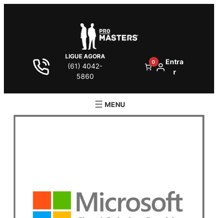
LIGUE AGORA
Entra
0
(61) 4042-
r
5860