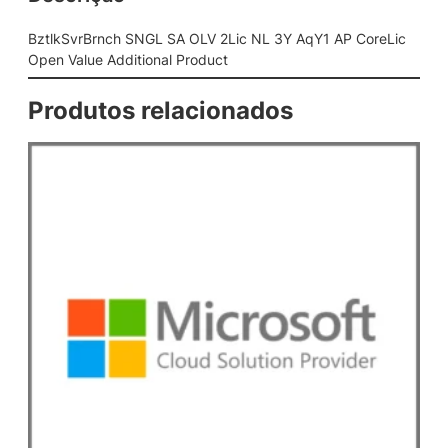
G
L
BztlkSvrBrnch SNGL SA OLV 2Lic NL 3Y AqY1 AP CoreLic
S
Open Value Additional Product
A
O
Produtos relacionados
L
V
2
L
i
c
N
L
3
Y
A
q
Y
1
A
P