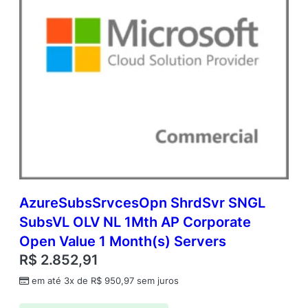
AzureSubsSrvcesOpn ShrdSvr SNGL
SubsVL OLV NL 1Mth AP Corporate
Open Value 1 Month(s) Servers
R$
2.852,91
em até 3x de
R$
950,97
sem juros