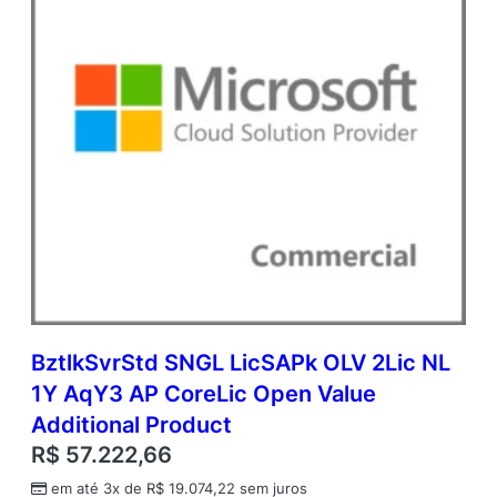
i
o
n
a
l
P
r
o
d
u
c
t
q
u
a
n
BztlkSvrStd SNGL LicSAPk OLV 2Lic NL
t
1Y AqY3 AP CoreLic Open Value
i
d
Additional Product
a
R$
57.222,66
d
e
em até 3x de
R$
19.074,22
sem juros