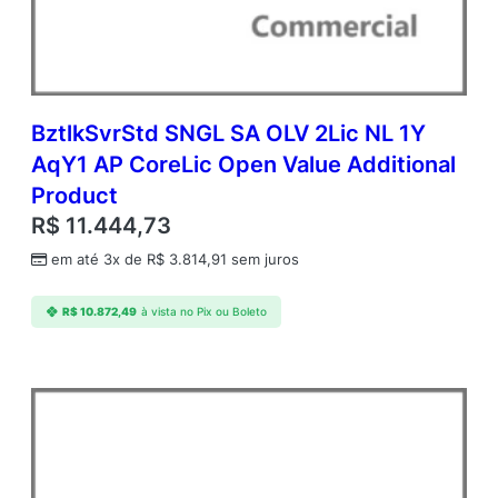
C
o
r
e
L
i
BztlkSvrStd SNGL SA OLV 2Lic NL 1Y
c
AqY1 AP CoreLic Open Value Additional
O
Product
p
e
R$
11.444,73
n
em até 3x de
R$
3.814,91
sem juros
V
a
l
R$
10.872,49
à vista no Pix ou Boleto
u
e
A
d
d
i
t