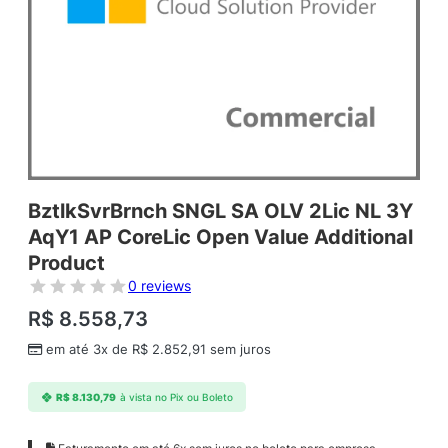
BztlkSvrBrnch SNGL SA OLV 2Lic NL 3Y
AqY1 AP CoreLic Open Value Additional
Product
0 reviews
R$
8.558,73
em até 3x de
R$
2.852,91
sem juros
R$
8.130,79
à vista no Pix ou Boleto