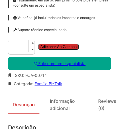
Faturamento em até 6x sem juros no boleto para empresa
(consulte um especialista)
Valor final já inclui todos os impostos e encargos
Suporte técnico especializado
B
+
Adicionar Ao Carrinho
z
-
t
l
Fale com um especialista
k
S
SKU:
HJA-00714
v
Categoria:
Família BizTalk
r
B
r
Informação
Reviews
n
Descrição
adicional
(0)
c
h
S
Descrição
N