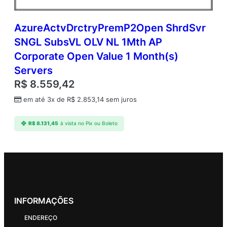
AzureActvDrctryPremP2Open ShrdSvr
SNGL SubsVL OLV NL 1Mth AP
Corporate Open Value 1 Month(s)
Servers
R$
8.559,42
em até 3x de
R$
2.853,14
sem juros
R$
8.131,45
à vista no Pix ou Boleto
INFORMAÇÕES
ENDEREÇO