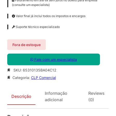
Faturamento em até 6x sem juros no boleto para empresa
(consulte um especialista)
Valor final já inclui todos os impostos e encargos
Suporte técnico especializado
Fora de estoque
Fale com um especialista
SKU:
65310135BA04C12
Categoria:
CLP Comercial
Informação
Reviews
Descrição
adicional
(0)