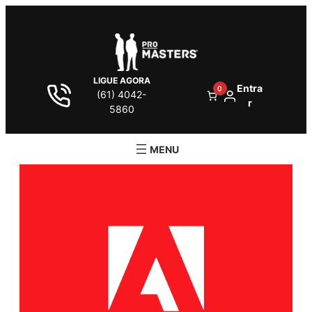
LIGUE AGORA
Entra
0
(61) 4042-
r
5860