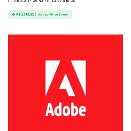
em até 3x de
R$
781,83
sem juros
R$
2.228,22
à vista no Pix ou Boleto