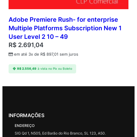
Adobe Premiere Rush- for enterprise
Multiple Platforms Subscription New 1
User Level 2 10 – 49
R$
2.691,04
em até 3x de
R$
897,01
sem juros
R$
2.556,49
à vista no Pix ou Boleto
INFORMAÇÕES
ENDEREÇO
SIG Qd 1, N505, Ed Barão do Rio Branco, SL 123, A50.