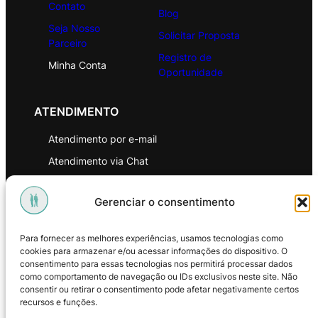
Contato
Blog
Seja Nosso
Solicitar Proposta
Parceiro
Registro de
Minha Conta
Oportunidade
ATENDIMENTO
Atendimento por e-mail
Atendimento via Chat
WhatsApp
Gerenciar o consentimento
INSTITUCIONAL
Para fornecer as melhores experiências, usamos tecnologias como
Política de Privacidade
cookies para armazenar e/ou acessar informações do dispositivo. O
consentimento para essas tecnologias nos permitirá processar dados
Política de Troca e Devoluções
como comportamento de navegação ou IDs exclusivos neste site. Não
consentir ou retirar o consentimento pode afetar negativamente certos
Política de Reembolso
recursos e funções.
Termos & Condições de Uso