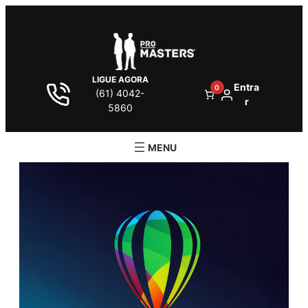
LIGUE AGORA
Entra
0
(61) 4042-
r
5860