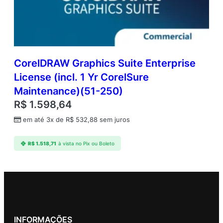
CorelDRAW Graphics Suite Enterprise
License (incl. 1 Yr CorelSure
Maintenance)(51-250)
R$
1.598,64
em até 3x de
R$
532,88
sem juros
R$
1.518,71
à vista no Pix ou Boleto
INFORMAÇÕES