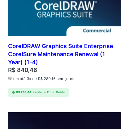
CorelDRAW Graphics Suite Enterprise
CorelSure Maintenance Renewal (1
Year) (1-4)
R$
840,46
em até 3x de
R$
280,15
sem juros
R$
798,44
à vista no Pix ou Boleto