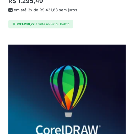
R$
1.295,49
em até 3x de
R$
431,83
sem juros
R$
1.230,72
à vista no Pix ou Boleto