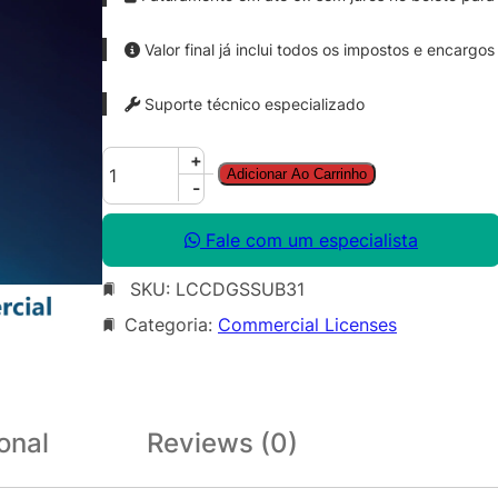
Valor final já inclui todos os impostos e encargos
Suporte técnico especializado
C
+
Adicionar Ao Carrinho
o
-
r
e
Fale com um especialista
l
SKU:
LCCDGSSUB31
D
R
Categoria:
Commercial Licenses
A
W
G
r
onal
Reviews (0)
a
p