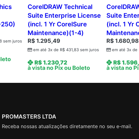
r
hics
CorelDRAW Technical
CorelDRAW
i
Suite Enterprise License
Suite Ente
p
-250)
(incl. 1 Yr CorelSure
(incl. 1 Yr
t
Maintenance)(1-4)
Maintenan
i
R$
1.295,49
R$
1.680,98
o
8
sem juros
n
em até 3x de
R$
431,83
sem juros
em até 3x de
(
oleto
R$
1.230,72
R$
1.596
S
à vista no Pix ou Boleto
à vista no P
i
n
g
l
e
U
s
PROMASTERS LTDA
e
Receba nossas atualizações diretamente no seu e-mail.
r
)