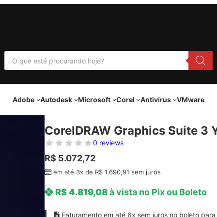
P
e
s
q
u
i
Adobe
Autodesk
Microsoft
Corel
Antivírus
VMware
s
a
r
p
CorelDRAW Graphics Suite 3 Y
r
o
0 reviews
d
u
R$
5.072,72
t
o
em até 3x de
R$
1.690,91
sem juros
s
R$
4.819,08
à vista no Pix ou Boleto
Faturamento em até 6x sem juros no boleto para 