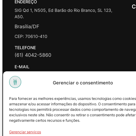
ENDEREÇO
C
SIG Qd 1, N505, Ed Barão do Rio Branco, SL 123,
A50.
Brasília/DF
CEP: 70610-410
TELEFONE
(61) 4042-5860
E-MAIL
contato@promasters.net.br
Gerenciar o consentimento
HORÁRIO DE ATENDIMENTO
segunda a sexta das 9hrs às 18hrs exceto feriados.
Para fornecer as melhores experiências, usamos tecnologias como cookies
armazenar e/ou acessar informações do dispositivo. O consentimento para
Facebook
Instagram
Youtube
tecnologias nos permitirá processar dados como comportamento de naveg
exclusivos neste site. Não consentir ou retirar o consentimento pode afetar
negativamente certos recursos e funções.
Gerenciar serviços