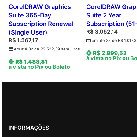
CorelDRAW Graphics
CorelDRAW Grap
Suite 365-Day
Suite 2 Year
Subscription Renewal
Subscription (51
R$
3.052,14
(Single User)
R$
1.567,17
em até 3x de
R$
1.017,3
em até 3x de
R$
522,39
sem juros
R$
2.899,53
à vista no Pix ou B
R$
1.488,81
à vista no Pix ou Boleto
INFORMAÇÕES