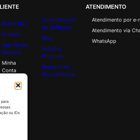
LIENTE
ATENDIMENTO
q
u
Licenciamento
Atendimento por e-
a
Sobre Nós
de Software
n
Atendimento via Ch
Contato
t
Blog
WhatsApp
i
Seja Nosso
Solicitar
d
Parceiro
Proposta
a
Minha
Registro de
d
Conta
Oportunidade
e
 para
 essas
ação ou IDs