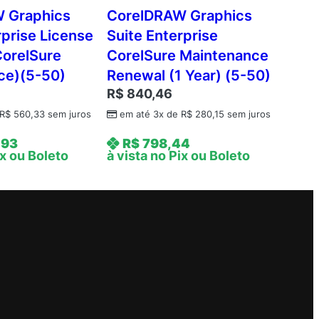
 Graphics
CorelDRAW Graphics
rprise License
Suite Enterprise
 CorelSure
CorelSure Maintenance
ce)(5-50)
Renewal (1 Year) (5-50)
R$
840,46
R$
560,33
sem juros
em até 3x de
R$
280,15
sem juros
,93
R$
798,44
ix ou Boleto
à vista no Pix ou Boleto