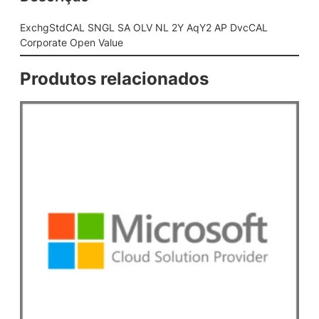
S
A
ExchgStdCAL SNGL SA OLV NL 2Y AqY2 AP DvcCAL
O
Corporate Open Value
L
V
Produtos relacionados
N
L
2
Y
A
q
Y
2
A
P
D
v
c
C
A
L