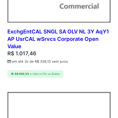
C
o
r
p
o
r
ExchgEntCAL SNGL SA OLV NL 3Y AqY1
a
AP UsrCAL wSrvcs Corporate Open
t
Value
e
O
R$
1.017,46
p
em até 3x de
R$
339,15
sem juros
e
n
V
R$
966,59
à vista no Pix ou Boleto
a
l
u
e
q
u
a