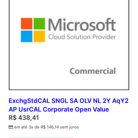
n
t
i
d
a
d
e
ExchgStdCAL SNGL SA OLV NL 2Y AqY2
AP UsrCAL Corporate Open Value
R$
438,41
em até 3x de
R$
146,14
sem juros