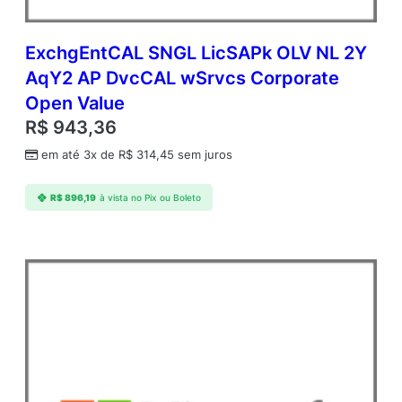
ExchgEntCAL SNGL LicSAPk OLV NL 2Y
AqY2 AP DvcCAL wSrvcs Corporate
Open Value
R$
943,36
em até 3x de
R$
314,45
sem juros
R$
896,19
à vista no Pix ou Boleto