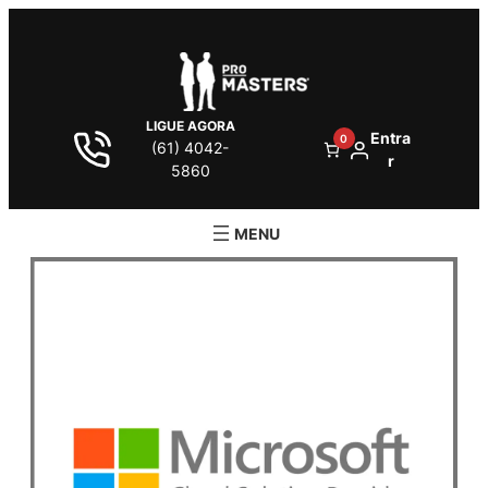
LIGUE AGORA
Entra
0
(61) 4042-
r
5860