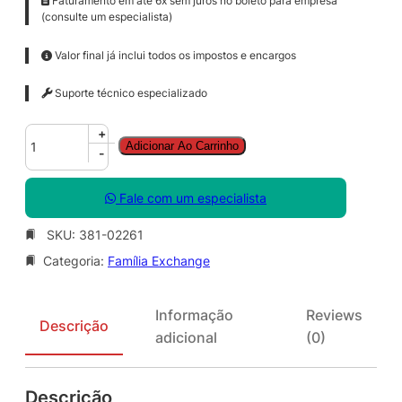
Faturamento em até 6x sem juros no boleto para empresa
(consulte um especialista)
Valor final já inclui todos os impostos e encargos
Suporte técnico especializado
E
+
Adicionar Ao Carrinho
x
-
c
h
Fale com um especialista
g
S
SKU:
381-02261
t
Categoria:
Família Exchange
d
C
A
Informação
Reviews
L
Descrição
adicional
(0)
S
N
G
Descrição
L