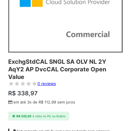
ExchgStdCAL SNGL SA OLV NL 2Y
AqY2 AP DvcCAL Corporate Open
Value
0 reviews
R$
338,97
em até 3x de
R$
112,99
sem juros
R$
322,02
à vista no Pix ou Boleto