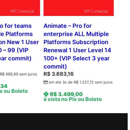
o for teams
Animate – Pro for
le Platforms
enterprise ALL Multiple
on New 1 User
Platforms Subscription
0 – 99 (VIP
Renewal 1 User Level 14
ear commit)
100+ (VIP Select 3 year
commit)
R$
3.683,16
R$
468,89
sem juros
em até 3x de
R$
1.227,72
sem juros
,34
ix ou Boleto
R$
3.499,00
à vista no Pix ou Boleto