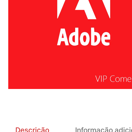
Descrição
Informação adici