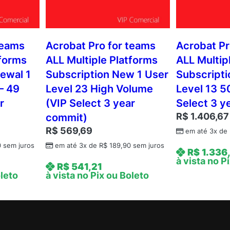
teams
Acrobat Pro for teams
Acrobat Pr
tforms
ALL Multiple Platforms
ALL Multip
ewal 1
Subscription New 1 User
Subscripti
– 49
Level 23 High Volume
Level 13 5
r
(VIP Select 3 year
Select 3 y
R$
1.406,67
commit)
R$
569,69
em até 3x de
0
sem juros
em até 3x de
R$
189,90
sem juros
R$
1.336
à vista no P
R$
541,21
oleto
à vista no Pix ou Boleto