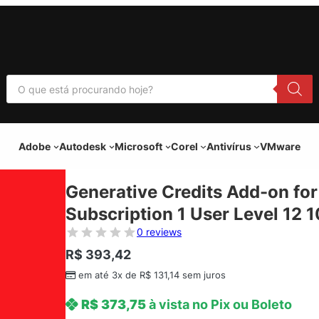
P
e
s
q
u
i
Adobe
Autodesk
Microsoft
Corel
Antivírus
VMware
s
a
r
p
Generative Credits Add-on fo
r
o
Subscription 1 User Level 12 1
d
u
0 reviews
t
o
R$
393,42
s
em até 3x de
R$
131,14
sem juros
R$
373,75
à vista no Pix ou Boleto