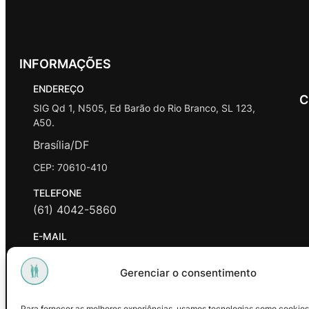
INFORMAÇÕES
ENDEREÇO
C
SIG Qd 1, N505, Ed Barão do Rio Branco, SL 123,
A50.
Brasília/DF
CEP: 70610-410
TELEFONE
(61) 4042-5860
E-MAIL
contato@promasters.net.br
Gerenciar o consentimento
HORÁRIO DE ATENDIMENTO
segunda a sexta das 9hrs às 18hrs exceto feriados.
Para fornecer as melhores experiências, usamos tecnologias como cookies