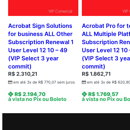
Acrobat Sign Solutions
Acrobat Pro for 
for business ALL Other
ALL Multiple Pla
Subscription Renewal 1
Subscription Ren
User Level 12 10 – 49
User Level 12 10 
(VIP Select 3 year
(VIP Select 3 yea
commit)
commit)
R$
2.310,21
R$
1.862,71
em até 3x de
R$
770,07
sem juros
em até 3x de
R$
620,9
R$
2.194,70
R$
1.769,57
à vista no Pix ou Boleto
à vista no Pix ou B