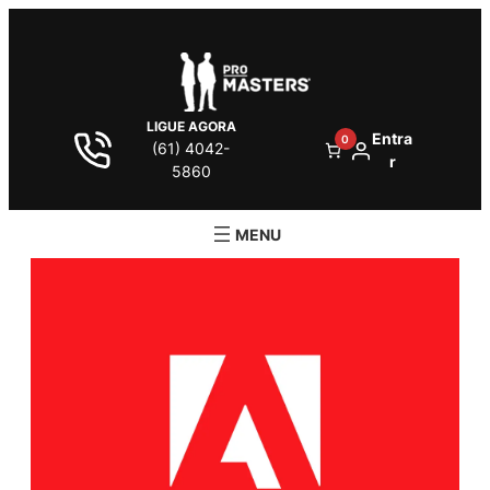
LIGUE AGORA
Entra
0
(61) 4042-
r
5860