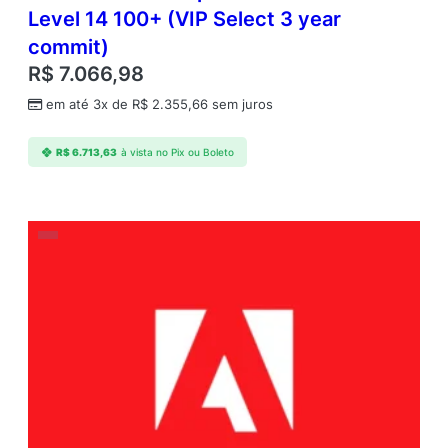
Level 14 100+ (VIP Select 3 year
commit)
R$
7.066,98
em até 3x de
R$
2.355,66
sem juros
R$
6.713,63
à vista no Pix ou Boleto