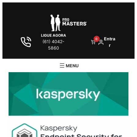
LIGUE AGORA
Entra
0
(61) 4042-
r
5860