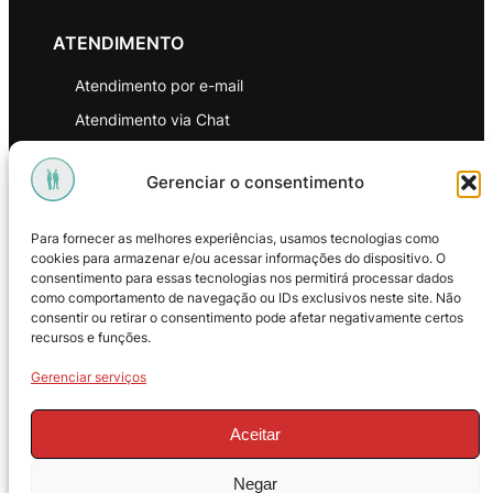
ATENDIMENTO
Atendimento por e-mail
Atendimento via Chat
WhatsApp
Gerenciar o consentimento
INSTITUCIONAL
Para fornecer as melhores experiências, usamos tecnologias como
Política de Privacidade
cookies para armazenar e/ou acessar informações do dispositivo. O
consentimento para essas tecnologias nos permitirá processar dados
Política de Troca e Devoluções
como comportamento de navegação ou IDs exclusivos neste site. Não
consentir ou retirar o consentimento pode afetar negativamente certos
Política de Reembolso
recursos e funções.
Termos & Condições de Uso
Gerenciar serviços
Aceitar
Negar