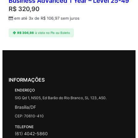
Business Advanced 1 Year – Level 25-49
R$
320,90
em até 3x de
R$
106,97
sem juros
R$
304,86
à vista no Pix ou Boleto
INFORMAÇÕES
ENDEREÇO
SIG Qd 1, N505, Ed Barão do Rio Branco, SL 123, A50.
Brasília/DF
CEP: 70610-410
TELEFONE
(61) 4042-5860