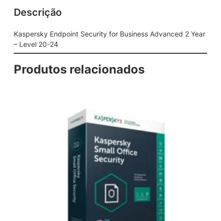
o
Descrição
i
n
t
Kaspersky Endpoint Security for Business Advanced 2 Year
S
– Level 20-24
e
c
Produtos relacionados
u
r
i
t
y
f
o
r
B
u
s
i
n
e
s