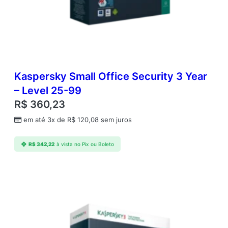
s
A
d
v
a
n
c
Kaspersky Small Office Security 3 Year
e
– Level 25-99
d
R$
360,23
2
Y
em até 3x de
R$
120,08
sem juros
e
a
R$
342,22
à vista no Pix ou Boleto
r
–
L
e
v
e
l
2