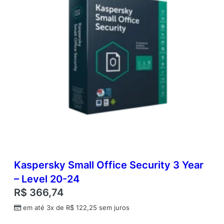
0
-
2
4
q
u
a
n
t
i
d
a
d
e
Kaspersky Small Office Security 3 Year
– Level 20-24
R$
366,74
em até 3x de
R$
122,25
sem juros