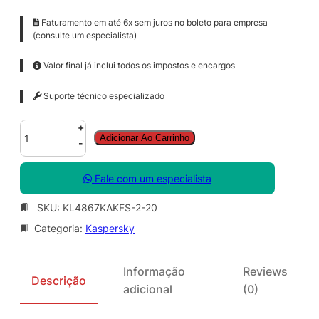
Faturamento em até 6x sem juros no boleto para empresa
(consulte um especialista)
Valor final já inclui todos os impostos e encargos
Suporte técnico especializado
K
+
Adicionar Ao Carrinho
a
-
s
p
Fale com um especialista
e
r
SKU:
KL4867KAKFS-2-20
s
Categoria:
Kaspersky
k
y
E
Informação
Reviews
n
Descrição
adicional
(0)
d
p