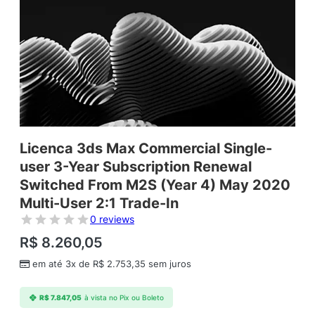
Licenca 3ds Max Commercial Single-
user 3-Year Subscription Renewal
Switched From M2S (Year 4) May 2020
Multi-User 2:1 Trade-In
0 reviews
R$
8.260,05
em até 3x de
R$
2.753,35
sem juros
R$
7.847,05
à vista no Pix ou Boleto