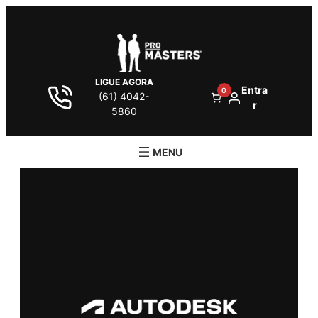
LIGUE AGORA
Entra
0
(61) 4042-
r
5860