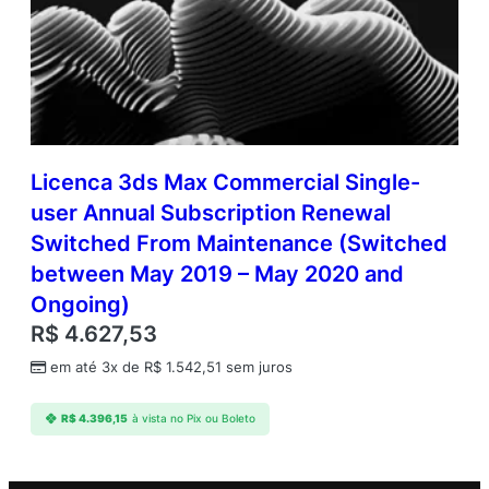
Licenca 3ds Max Commercial Single-
user Annual Subscription Renewal
Switched From Maintenance (Switched
between May 2019 – May 2020 and
Ongoing)
R$
4.627,53
em até 3x de
R$
1.542,51
sem juros
R$
4.396,15
à vista no Pix ou Boleto