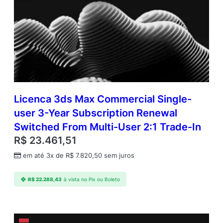
Licenca 3ds Max Commercial Single-
user 3-Year Subscription Renewal
Switched From Multi-User 2:1 Trade-In
R$
23.461,51
em até 3x de
R$
7.820,50
sem juros
R$
22.288,43
à vista no Pix ou Boleto