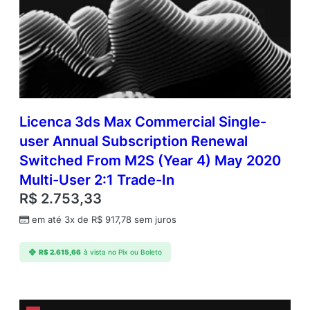
Licenca 3ds Max Commercial Single-
user Annual Subscription Renewal
Switched From M2S (Year 4) May 2020
Multi-User 2:1 Trade-In
R$
2.753,33
em até 3x de
R$
917,78
sem juros
R$
2.615,66
à vista no Pix ou Boleto