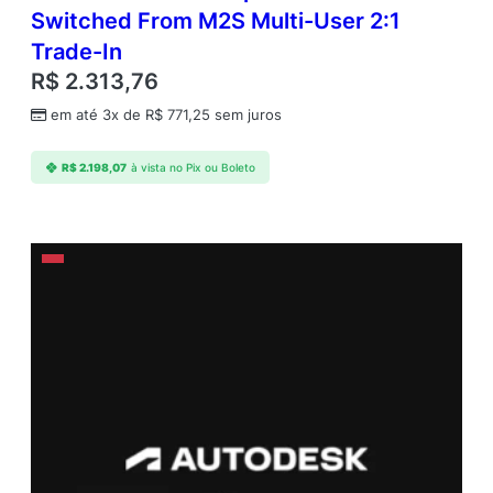
Switched From M2S Multi-User 2:1
Trade-In
R$
2.313,76
em até 3x de
R$
771,25
sem juros
R$
2.198,07
à vista no Pix ou Boleto