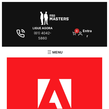
LIGUE AGORA
Entra
0
(61) 4042-
r
5860