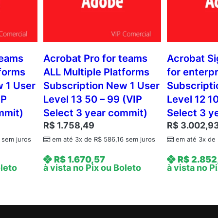
teams
Acrobat Pro for teams
Acrobat Si
tforms
ALL Multiple Platforms
for enterp
w 1 User
Subscription New 1 User
Subscripti
IP
Level 13 50 – 99 (VIP
Level 12 10
mmit)
Select 3 year commit)
Select 3 y
R$
1.758,49
R$
3.002,9
sem juros
em até 3x de
R$
586,16
sem juros
em até 3x de
R$
1.670,57
R$
2.852
oleto
à vista no Pix ou Boleto
à vista no P