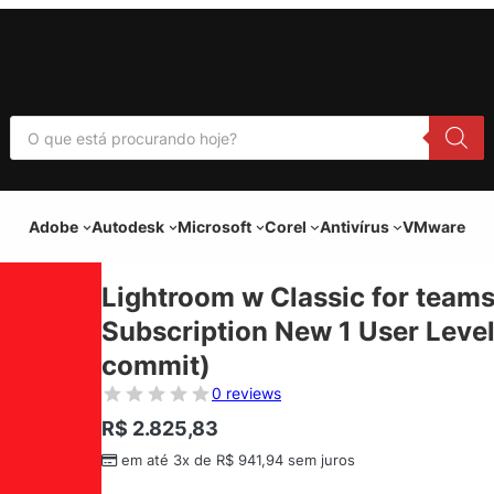
P
e
s
q
u
i
Adobe
Autodesk
Microsoft
Corel
Antivírus
VMware
s
a
r
p
Lightroom w Classic for teams
r
o
Subscription New 1 User Level
d
u
commit)
t
o
0 reviews
s
R$
2.825,83
em até 3x de
R$
941,94
sem juros