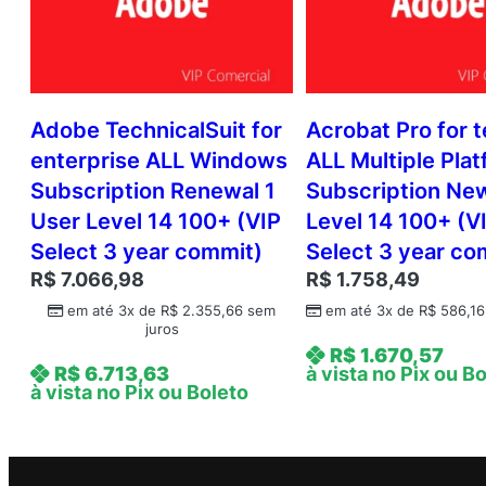
Adobe TechnicalSuit for
Acrobat Pro for 
enterprise ALL Windows
ALL Multiple Pla
Subscription Renewal 1
Subscription Ne
User Level 14 100+ (VIP
Level 14 100+ (V
Select 3 year commit)
Select 3 year co
R$
7.066,98
R$
1.758,49
em até 3x de
R$
2.355,66
sem
em até 3x de
R$
586,16
juros
R$
1.670,57
R$
6.713,63
à vista no Pix ou B
à vista no Pix ou Boleto