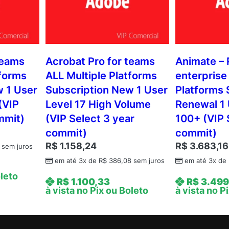
teams
Acrobat Pro for teams
Animate – 
tforms
ALL Multiple Platforms
enterprise
w 1 User
Subscription New 1 User
Platforms 
(VIP
Level 17 High Volume
Renewal 1 
mmit)
(VIP Select 3 year
100+ (VIP 
commit)
commit)
R$
1.158,24
R$
3.683,16
sem juros
em até 3x de
R$
386,08
sem juros
em até 3x de
oleto
R$
1.100,33
R$
3.499
à vista no Pix ou Boleto
à vista no P