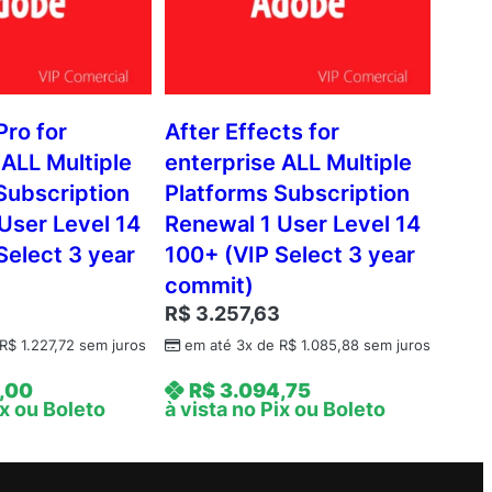
Pro for
After Effects for
 ALL Multiple
enterprise ALL Multiple
Subscription
Platforms Subscription
User Level 14
Renewal 1 User Level 14
Select 3 year
100+ (VIP Select 3 year
commit)
R$
3.257,63
R$
1.227,72
sem juros
em até 3x de
R$
1.085,88
sem juros
,00
R$
3.094,75
ix ou Boleto
à vista no Pix ou Boleto