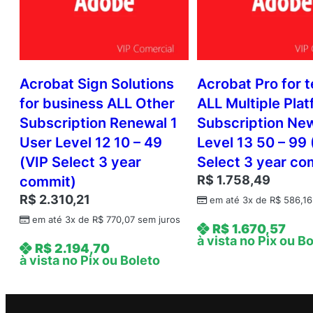
Acrobat Sign Solutions
Acrobat Pro for 
for business ALL Other
ALL Multiple Pla
Subscription Renewal 1
Subscription Ne
User Level 12 10 – 49
Level 13 50 – 99 
(VIP Select 3 year
Select 3 year co
R$
1.758,49
commit)
R$
2.310,21
em até 3x de
R$
586,16
em até 3x de
R$
770,07
sem juros
R$
1.670,57
à vista no Pix ou B
R$
2.194,70
à vista no Pix ou Boleto