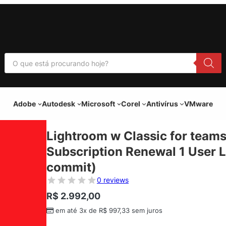
P
e
s
q
u
i
Adobe
Autodesk
Microsoft
Corel
Antivírus
VMware
s
a
r
p
Lightroom w Classic for teams
r
o
Subscription Renewal 1 User L
d
u
commit)
t
o
0 reviews
s
R$
2.992,00
em até 3x de
R$
997,33
sem juros