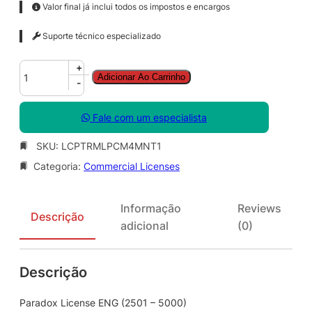
Valor final já inclui todos os impostos e encargos
Suporte técnico especializado
P
+
Adicionar Ao Carrinho
a
-
r
a
Fale com um especialista
d
o
SKU:
LCPTRMLPCM4MNT1
x
Categoria:
Commercial Licenses
L
i
c
Informação
Reviews
e
Descrição
adicional
(0)
n
s
e
Descrição
E
N
G
Paradox License ENG (2501 – 5000)