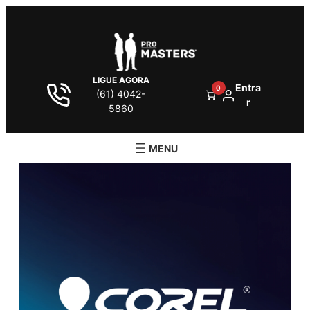
LIGUE AGORA
Entra
0
(61) 4042-
r
5860