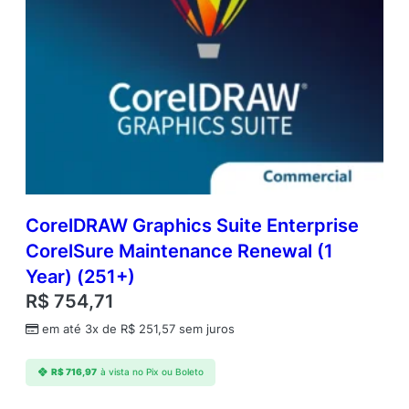
CorelDRAW Graphics Suite Enterprise
CorelSure Maintenance Renewal (1
Year) (251+)
R$
754,71
em até 3x de
R$
251,57
sem juros
R$
716,97
à vista no Pix ou Boleto