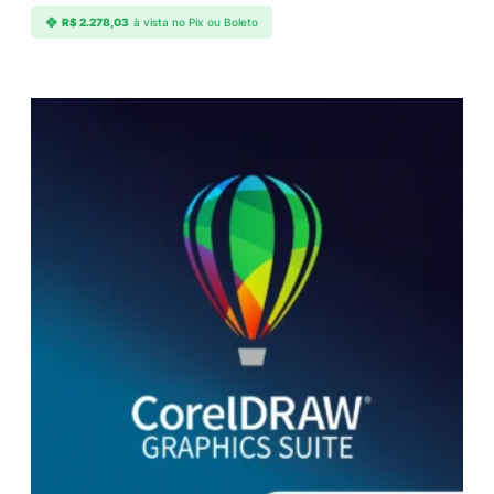
R$
2.278,03
à vista no Pix ou Boleto