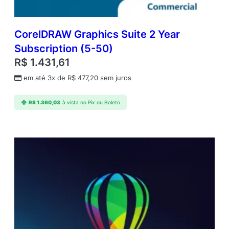
CorelDRAW Graphics Suite 2 Year
Subscription (5-50)
R$
1.431,61
em até 3x de
R$
477,20
sem juros
R$
1.360,03
à vista no Pix ou Boleto