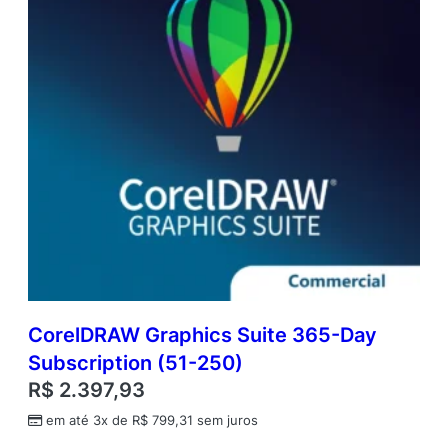
CorelDRAW Graphics Suite 365-Day
Subscription (51-250)
R$
2.397,93
em até 3x de
R$
799,31
sem juros