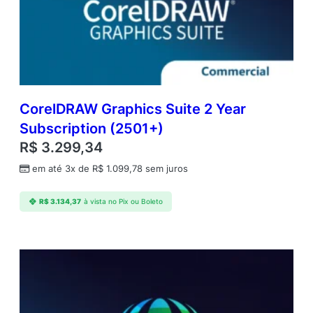
CorelDRAW Graphics Suite 2 Year
Subscription (2501+)
R$
3.299,34
em até 3x de
R$
1.099,78
sem juros
R$
3.134,37
à vista no Pix ou Boleto