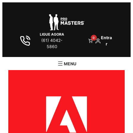
LIGUE AGORA
Entra
0
(61) 4042-
r
5860