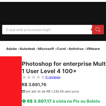
P
e
s
q
u
i
Adobe
Autodesk
Microsoft
Corel
Antivírus
VMware
s
a
r
p
Photoshop for enterprise Mult
r
o
1 User Level 4 100+
d
u
0 reviews
t
o
R$
3.691,76
s
em até 3x de
R$
1.230,59
sem juros
R$
3.507,17
à vista no Pix ou Boleto