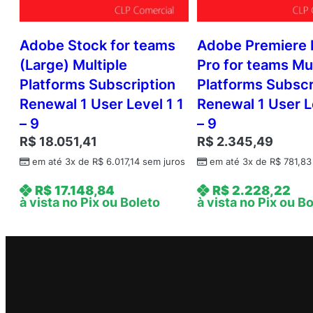
Adobe Stock for teams
Adobe Premiere 
(Large) Multiple
Pro for teams Mul
Platforms Subscription
Platforms Subscr
Renewal 1 User Level 1 1
Renewal 1 User L
– 9
– 9
R$
18.051,41
R$
2.345,49
em até 3x de
R$
6.017,14
sem juros
em até 3x de
R$
781,83
R$
17.148,84
R$
2.228,22
à vista no Pix ou Boleto
à vista no Pix ou B