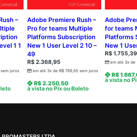
Rush –
Adobe Premiere Rush –
Adobe Pre
tiple
Pro for teams Multiple
for teams 
iption
Platforms Subscription
Platforms 
evel 1 1
New 1 User Level 2 10 –
New 1 User
R$
1.755,3
49
R$
2.368,95
em até 3x de
sem juros
em até 3x de
R$
789,65
sem juros
R$
1.667
à vista no P
R$
2.250,50
oleto
à vista no Pix ou Boleto
PROMASTERS LTDA