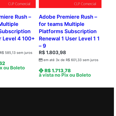
miere Rush –
Adobe Premiere Rush –
Multiple
for teams Multiple
Subscription
Platforms Subscription
 Level 4 100+
Renewal 1 User Level 1 1
9
– 9
R$
1.803,98
R$
585,13
sem juros
em até 3x de
R$
601,33
sem juros
,62
ix ou Boleto
R$
1.713,78
à vista no Pix ou Boleto