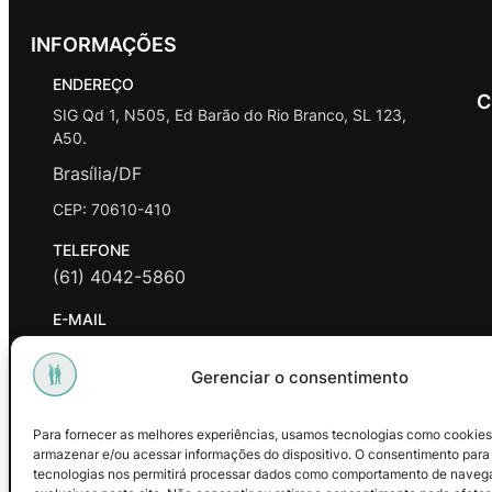
INFORMAÇÕES
ENDEREÇO
C
SIG Qd 1, N505, Ed Barão do Rio Branco, SL 123,
A50.
Brasília/DF
CEP: 70610-410
TELEFONE
(61) 4042-5860
E-MAIL
contato@promasters.net.br
Gerenciar o consentimento
HORÁRIO DE ATENDIMENTO
segunda a sexta das 9hrs às 18hrs exceto feriados.
Para fornecer as melhores experiências, usamos tecnologias como cookies
armazenar e/ou acessar informações do dispositivo. O consentimento para
Facebook
Instagram
Youtube
tecnologias nos permitirá processar dados como comportamento de naveg