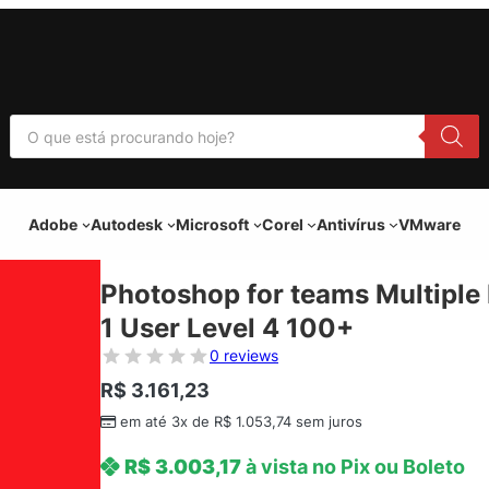
P
e
s
q
u
i
Adobe
Autodesk
Microsoft
Corel
Antivírus
VMware
s
a
r
p
Photoshop for teams Multiple
r
o
1 User Level 4 100+
d
u
0 reviews
t
o
R$
3.161,23
s
em até 3x de
R$
1.053,74
sem juros
R$
3.003,17
à vista no Pix ou Boleto