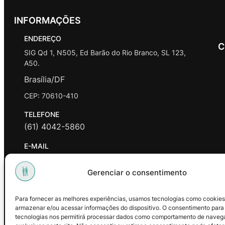
INFORMAÇÕES
ENDEREÇO
C
SIG Qd 1, N505, Ed Barão do Rio Branco, SL 123,
A50.
Brasília/DF
CEP: 70610-410
TELEFONE
(61) 4042-5860
E-MAIL
contato@promasters.net.br
Gerenciar o consentimento
HORÁRIO DE ATENDIMENTO
segunda a sexta das 9hrs às 18hrs exceto feriados.
Para fornecer as melhores experiências, usamos tecnologias como cookies
armazenar e/ou acessar informações do dispositivo. O consentimento para
Facebook
Instagram
Youtube
tecnologias nos permitirá processar dados como comportamento de naveg