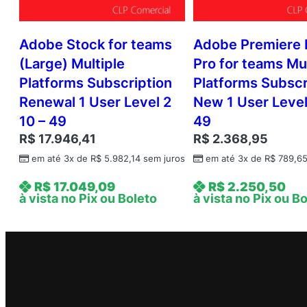
Adobe Stock for teams
Adobe Premiere 
(Large) Multiple
Pro for teams Mul
Platforms Subscription
Platforms Subscr
Renewal 1 User Level 2
New 1 User Level
10 – 49
49
R$
17.946,41
R$
2.368,95
em até 3x de
R$
5.982,14
sem juros
em até 3x de
R$
789,6
R$
17.049,09
R$
2.250,50
à vista no Pix ou Boleto
à vista no Pix ou B