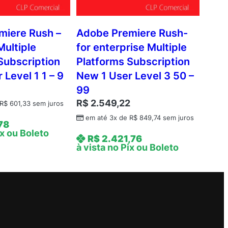
miere Rush –
Adobe Premiere Rush-
Multiple
for enterprise Multiple
Subscription
Platforms Subscription
 Level 1 1 – 9
New 1 User Level 3 50 –
8
99
R$
2.549,22
R$
601,33
sem juros
em até 3x de
R$
849,74
sem juros
78
ix ou Boleto
R$
2.421,76
à vista no Pix ou Boleto