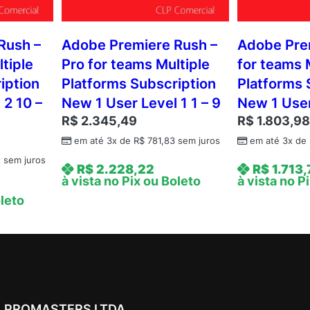
Rush –
Adobe Premiere Rush –
Adobe Pre
tiple
Pro for teams Multiple
for teams 
iption
Platforms Subscription
Platforms 
 2 10 –
New 1 User Level 1 1 – 9
New 1 User
R$
2.345,49
R$
1.803,9
em até 3x de
R$
781,83
sem juros
em até 3x de
5
sem juros
R$
2.228,22
R$
1.713,
à vista no Pix ou Boleto
à vista no P
oleto
PROMASTERS LTDA