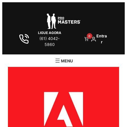
LIGUE AGORA
Entra
0
(61) 4042-
r
5860