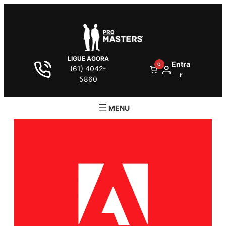
LIGUE AGORA
Entra
0
(61) 4042-
r
5860