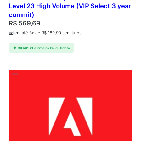
Level 23 High Volume (VIP Select 3 year
commit)
R$
569,69
em até 3x de
R$
189,90
sem juros
R$
541,21
à vista no Pix ou Boleto