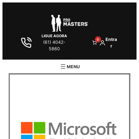
LIGUE AGORA
Entra
0
(61) 4042-
r
5860