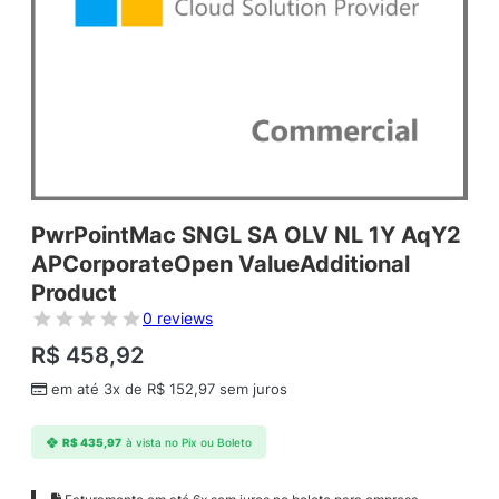
PwrPointMac SNGL SA OLV NL 1Y AqY2
APCorporateOpen ValueAdditional
Product
0 reviews
R$
458,92
em até 3x de
R$
152,97
sem juros
R$
435,97
à vista no Pix ou Boleto