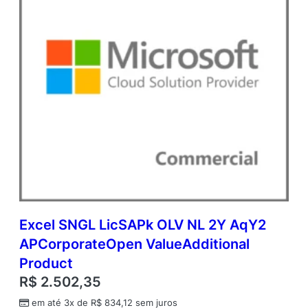
l
P
r
o
d
u
c
t
q
u
a
n
t
i
d
a
Excel SNGL LicSAPk OLV NL 2Y AqY2
d
APCorporateOpen ValueAdditional
e
Product
R$
2.502,35
em até 3x de
R$
834,12
sem juros