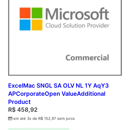
ExcelMac SNGL SA OLV NL 1Y AqY3
APCorporateOpen ValueAdditional
Product
R$
458,92
em até 3x de
R$
152,97
sem juros