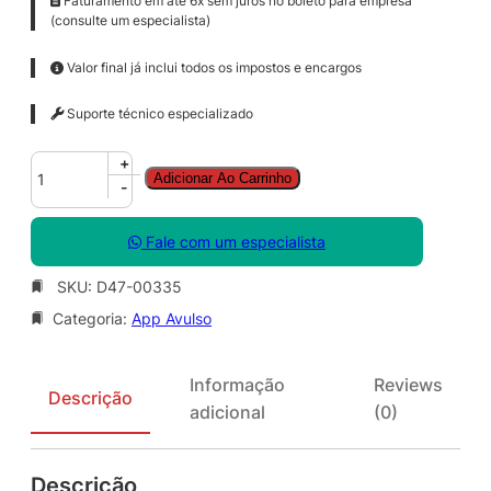
Faturamento em até 6x sem juros no boleto para empresa
(consulte um especialista)
Valor final já inclui todos os impostos e encargos
Suporte técnico especializado
P
+
Adicionar Ao Carrinho
w
-
r
P
Fale com um especialista
o
i
SKU:
D47-00335
n
Categoria:
App Avulso
t
M
a
Informação
Reviews
c
Descrição
adicional
(0)
S
N
G
Descrição
L