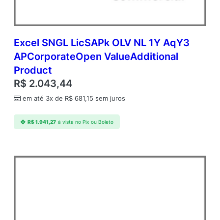
Excel SNGL LicSAPk OLV NL 1Y AqY3
APCorporateOpen ValueAdditional
Product
R$
2.043,44
em até 3x de
R$
681,15
sem juros
R$
1.941,27
à vista no Pix ou Boleto