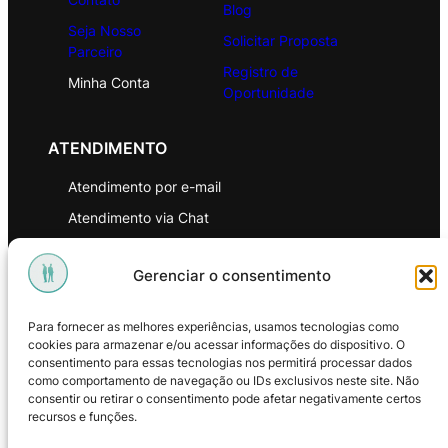
Blog
Seja Nosso
Solicitar Proposta
Parceiro
Registro de
Minha Conta
Oportunidade
ATENDIMENTO
Atendimento por e-mail
Atendimento via Chat
WhatsApp
Gerenciar o consentimento
INSTITUCIONAL
Para fornecer as melhores experiências, usamos tecnologias como
Política de Privacidade
cookies para armazenar e/ou acessar informações do dispositivo. O
consentimento para essas tecnologias nos permitirá processar dados
Política de Troca e Devoluções
como comportamento de navegação ou IDs exclusivos neste site. Não
consentir ou retirar o consentimento pode afetar negativamente certos
Política de Reembolso
recursos e funções.
Termos & Condições de Uso