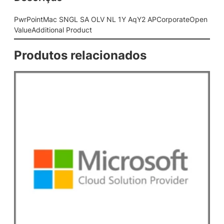
S
A
PwrPointMac SNGL SA OLV NL 1Y AqY2 APCorporateOpen
O
ValueAdditional Product
L
V
Produtos relacionados
N
L
1
Y
A
q
Y
2
A
P
C
o
r
p
o
r