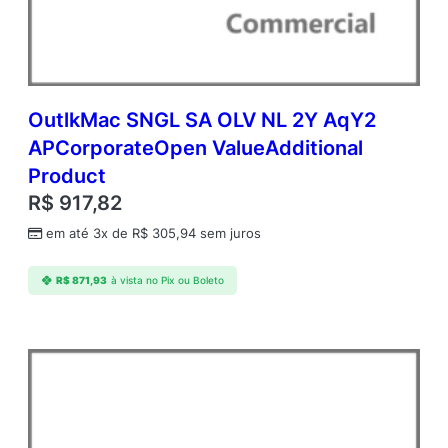
a
t
e
O
p
e
OutlkMac SNGL SA OLV NL 2Y AqY2
n
APCorporateOpen ValueAdditional
V
Product
a
l
R$
917,82
u
em até 3x de
R$
305,94
sem juros
e
A
d
R$
871,93
à vista no Pix ou Boleto
d
i
t
i
o
n
a