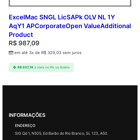
ExcelMac SNGL LicSAPk OLV NL 1Y
AqY1 APCorporateOpen ValueAdditional
Product
R$
987,09
em até 3x de
R$
329,03
sem juros
R$
937,74
à vista no Pix ou Boleto
INFORMAÇÕES
ENDEREÇO
SIG Qd 1, N505, Ed Barão do Rio Branco, SL 123, A50.