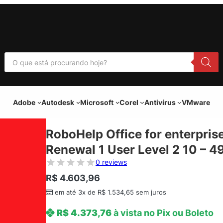
P
e
s
q
u
i
Adobe
Autodesk
Microsoft
Corel
Antivírus
VMware
s
a
r
p
RoboHelp Office for enterpris
r
o
Renewal 1 User Level 2 10 – 4
d
u
0 reviews
t
o
R$
4.603,96
s
em até 3x de
R$
1.534,65
sem juros
R$
4.373,76
à vista no Pix ou Boleto