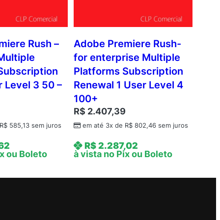
miere Rush –
Adobe Premiere Rush-
Multiple
for enterprise Multiple
Subscription
Platforms Subscription
 Level 3 50 –
Renewal 1 User Level 4
100+
9
R$
2.407,39
R$
585,13
sem juros
em até 3x de
R$
802,46
sem juros
,62
R$
2.287,02
ix ou Boleto
à vista no Pix ou Boleto