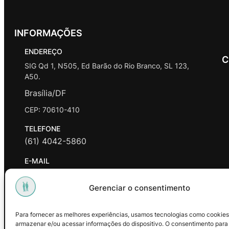
INFORMAÇÕES
ENDEREÇO
C
SIG Qd 1, N505, Ed Barão do Rio Branco, SL 123,
A50.
Brasília/DF
CEP: 70610-410
TELEFONE
(61) 4042-5860
E-MAIL
contato@promasters.net.br
Gerenciar o consentimento
HORÁRIO DE ATENDIMENTO
segunda a sexta das 9hrs às 18hrs exceto feriados.
Para fornecer as melhores experiências, usamos tecnologias como cookies
armazenar e/ou acessar informações do dispositivo. O consentimento para