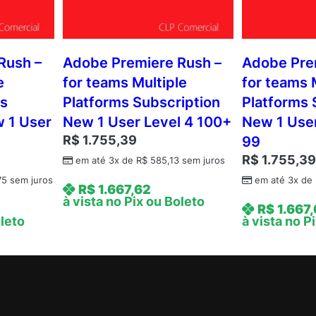
Rush –
Adobe Premiere Rush –
Adobe Pre
e
for teams Multiple
for teams 
ms
Platforms Subscription
Platforms 
w 1 User
New 1 User Level 4 100+
New 1 User
R$
1.755,39
99
R$
1.755,3
em até 3x de
R$
585,13
sem juros
75
sem juros
em até 3x de
R$
1.667,62
à vista no Pix ou Boleto
R$
1.667
oleto
à vista no P