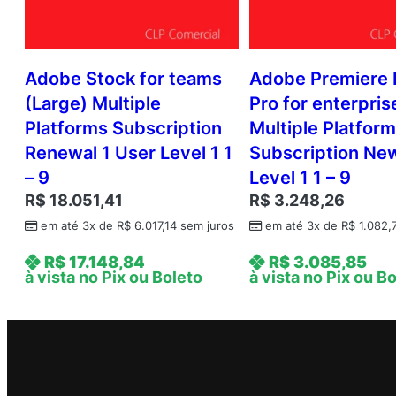
Adobe Stock for teams
Adobe Premiere 
(Large) Multiple
Pro for enterpris
Platforms Subscription
Multiple Platfor
Renewal 1 User Level 1 1
Subscription Ne
– 9
Level 1 1 – 9
R$
18.051,41
R$
3.248,26
em até 3x de
R$
6.017,14
sem juros
em até 3x de
R$
1.082,
R$
17.148,84
R$
3.085,85
à vista no Pix ou Boleto
à vista no Pix ou B