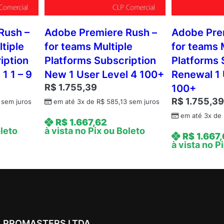
Rush –
Adobe Premiere Rush –
Adobe Pre
tiple
for teams Multiple
for teams 
iption
Platforms Subscription
Platforms 
1 1 – 9
New 1 User Level 4 100+
Renewal 1 
R$
1.755,39
100+
R$
1.755,3
sem juros
em até 3x de
R$
585,13
sem juros
em até 3x de
R$
1.667,62
oleto
à vista no Pix ou Boleto
R$
1.667
à vista no P
PROMASTERS LTDA