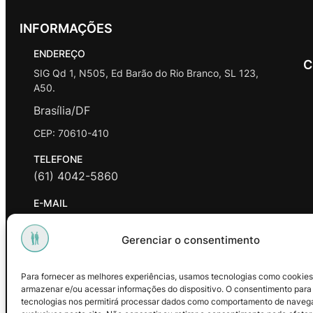
INFORMAÇÕES
ENDEREÇO
C
SIG Qd 1, N505, Ed Barão do Rio Branco, SL 123,
A50.
Brasília/DF
CEP: 70610-410
TELEFONE
(61) 4042-5860
E-MAIL
contato@promasters.net.br
Gerenciar o consentimento
HORÁRIO DE ATENDIMENTO
segunda a sexta das 9hrs às 18hrs exceto feriados.
Para fornecer as melhores experiências, usamos tecnologias como cookies
armazenar e/ou acessar informações do dispositivo. O consentimento para
Facebook
Instagram
Youtube
tecnologias nos permitirá processar dados como comportamento de naveg