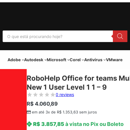
P
e
s
q
u
i
Adobe
Autodesk
Microsoft
Corel
Antivírus
VMware
s
a
r
p
RoboHelp Office for teams Mul
r
o
New 1 User Level 1 1 – 9
d
u
0 reviews
t
o
R$
4.060,89
s
em até 3x de
R$
1.353,63
sem juros
R$
3.857,85
à vista no Pix ou Boleto