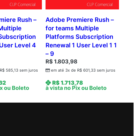
miere Rush –
Adobe Premiere Rush –
Multiple
for teams Multiple
Subscription
Platforms Subscription
User Level 4
Renewal 1 User Level 1 1
– 9
9
R$
1.803,98
R$
585,13
sem juros
em até 3x de
R$
601,33
sem juros
,62
R$
1.713,78
ix ou Boleto
à vista no Pix ou Boleto