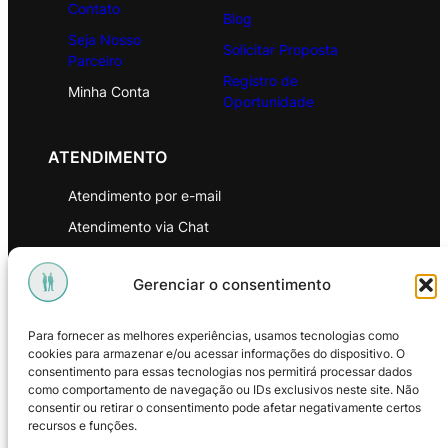
Contato
Blog
Seja Nosso
Solicitar Proposta
Parceiro
Registro de
Minha Conta
Oportunidade
ATENDIMENTO
Atendimento por e-mail
Atendimento via Chat
WhatsApp
Gerenciar o consentimento
INSTITUCIONAL
Para fornecer as melhores experiências, usamos tecnologias como
Política de Privacidade
cookies para armazenar e/ou acessar informações do dispositivo. O
consentimento para essas tecnologias nos permitirá processar dados
Política de Troca e Devoluções
como comportamento de navegação ou IDs exclusivos neste site. Não
consentir ou retirar o consentimento pode afetar negativamente certos
Política de Reembolso
recursos e funções.
Termos & Condições de Uso