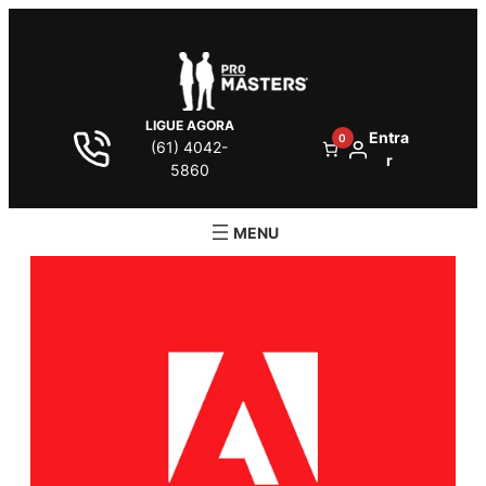
LIGUE AGORA
Entra
0
(61) 4042-
r
5860