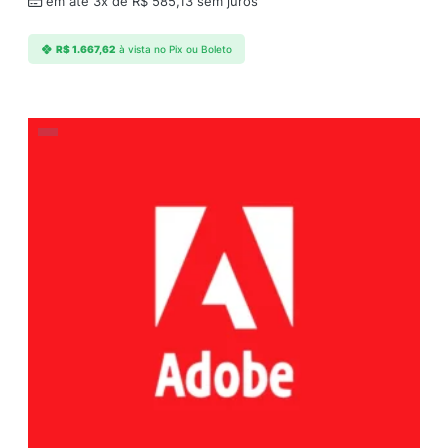
em até 3x de
R$
585,13
sem juros
R$
1.667,62
à vista no Pix ou Boleto