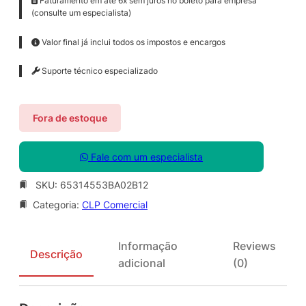
Faturamento em até 6x sem juros no boleto para empresa
(consulte um especialista)
Valor final já inclui todos os impostos e encargos
Suporte técnico especializado
Fora de estoque
Fale com um especialista
SKU:
65314553BA02B12
Categoria:
CLP Comercial
Informação
Reviews
Descrição
adicional
(0)