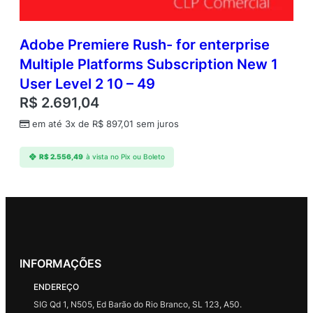
Adobe Premiere Rush- for enterprise
Multiple Platforms Subscription New 1
User Level 2 10 – 49
R$
2.691,04
em até 3x de
R$
897,01
sem juros
R$
2.556,49
à vista no Pix ou Boleto
INFORMAÇÕES
ENDEREÇO
SIG Qd 1, N505, Ed Barão do Rio Branco, SL 123, A50.