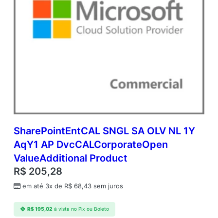
SharePointEntCAL SNGL SA OLV NL 1Y
AqY1 AP DvcCALCorporateOpen
ValueAdditional Product
R$
205,28
em até 3x de
R$
68,43
sem juros
R$
195,02
à vista no Pix ou Boleto