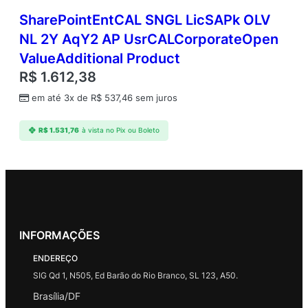
SharePointEntCAL SNGL LicSAPk OLV
NL 2Y AqY2 AP UsrCALCorporateOpen
ValueAdditional Product
R$
1.612,38
em até 3x de
R$
537,46
sem juros
R$
1.531,76
à vista no Pix ou Boleto
INFORMAÇÕES
ENDEREÇO
SIG Qd 1, N505, Ed Barão do Rio Branco, SL 123, A50.
Brasília/DF