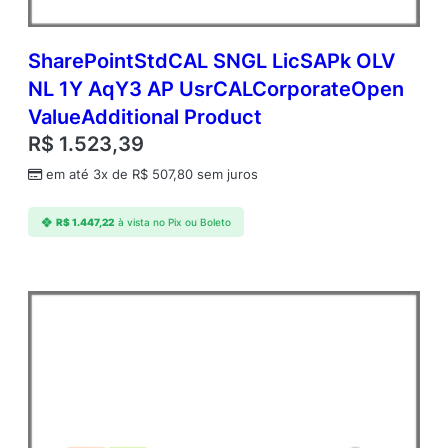
SharePointStdCAL SNGL LicSAPk OLV
NL 1Y AqY3 AP UsrCALCorporateOpen
ValueAdditional Product
R$
1.523,39
em até 3x de
R$
507,80
sem juros
R$
1.447,22
à vista no Pix ou Boleto