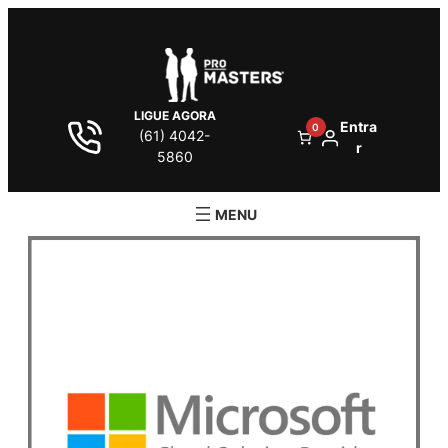
LIGUE AGORA
Entra
0
(61) 4042-
r
5860