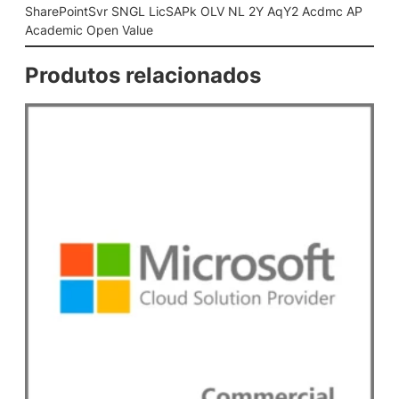
L
SharePointSvr SNGL LicSAPk OLV NL 2Y AqY2 Acdmc AP
L
Academic Open Value
i
c
Produtos relacionados
S
A
P
k
O
L
V
N
L
2
Y
A
q
Y
2
A
c