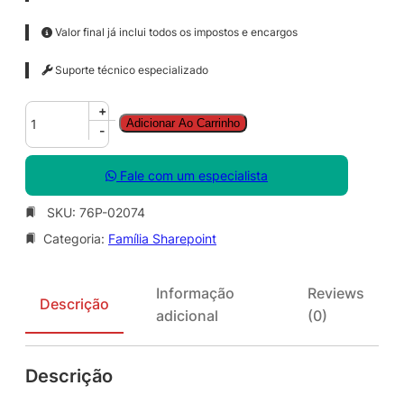
Valor final já inclui todos os impostos e encargos
Suporte técnico especializado
S
+
Adicionar Ao Carrinho
h
-
a
r
Fale com um especialista
e
P
SKU:
76P-02074
o
Categoria:
Família Sharepoint
i
n
t
Informação
Reviews
S
Descrição
adicional
(0)
v
r
S
Descrição
N
G