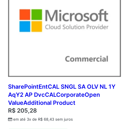
q
u
a
n
t
i
d
a
d
e
SharePointEntCAL SNGL SA OLV NL 1Y
AqY2 AP DvcCALCorporateOpen
ValueAdditional Product
R$
205,28
em até 3x de
R$
68,43
sem juros