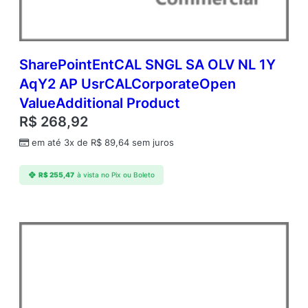
d
m
c
A
P
SharePointEntCAL SNGL SA OLV NL 1Y
A
AqY2 AP UsrCALCorporateOpen
c
ValueAdditional Product
a
d
R$
268,92
e
em até 3x de
R$
89,64
sem juros
m
i
c
R$
255,47
à vista no Pix ou Boleto
O
p
e
n
V
a
l
u
e