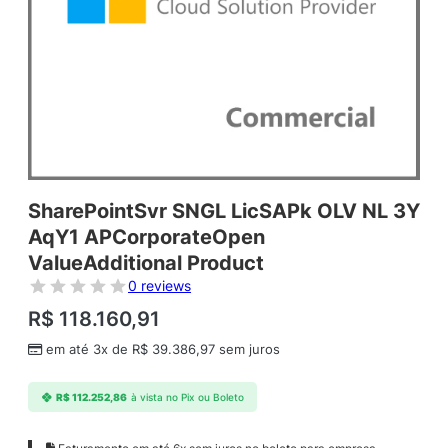
SharePointSvr SNGL LicSAPk OLV NL 3Y
AqY1 APCorporateOpen
ValueAdditional Product
0 reviews
R$
118.160,91
em até 3x de
R$
39.386,97
sem juros
R$
112.252,86
à vista no Pix ou Boleto