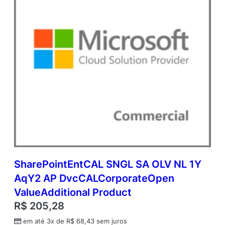
d
i
t
i
o
n
a
l
P
r
o
d
u
c
t
q
SharePointEntCAL SNGL SA OLV NL 1Y
u
AqY2 AP DvcCALCorporateOpen
a
n
ValueAdditional Product
t
R$
205,28
i
d
em até 3x de
R$
68,43
sem juros