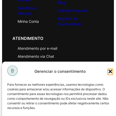
Blog
Seja Nosso
Solicitar Proposta
Parceiro
Registro de
Minha Conta
Oportunidade
ATENDIMENTO
Atendimento por e-mail
Atendimento via Chat
WhatsApp
Gerenciar o consentimento
INSTITUCIONAL
Para fornecer as melhores experiências, usamos tecnologias como
Política de Privacidade
cookies para armazenar e/ou acessar informações do dispositivo. O
consentimento para essas tecnologias nos permitirá processar dados
Política de Troca e Devoluções
como comportamento de navegação ou IDs exclusivos neste site. Não
consentir ou retirar o consentimento pode afetar negativamente certos
Política de Reembolso
recursos e funções.
Termos & Condições de Uso