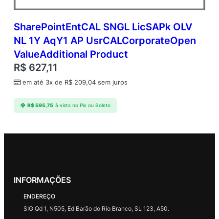
SharePointEntCAL SNGL LicSAPk OLV
NL 1Y AqY1 AP UsrCALCorporateOpen
ValueAdditional Product
R$
627,11
em até 3x de
R$
209,04
sem juros
R$
595,75
à vista no Pix ou Boleto
INFORMAÇÕES
ENDEREÇO
SIG Qd 1, N505, Ed Barão do Rio Branco, SL 123, A50.