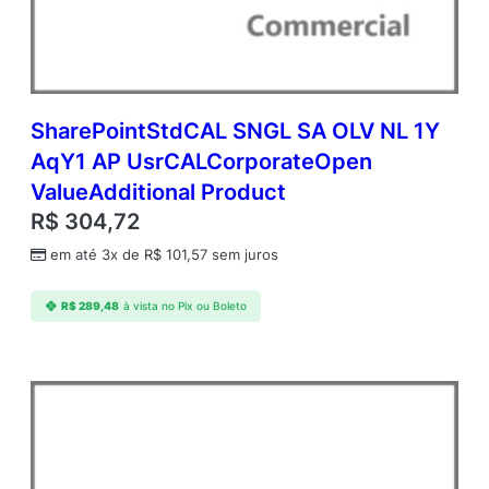
P
C
o
r
p
o
SharePointStdCAL SNGL SA OLV NL 1Y
r
AqY1 AP UsrCALCorporateOpen
a
ValueAdditional Product
t
e
R$
304,72
O
em até 3x de
R$
101,57
sem juros
p
e
n
R$
289,48
à vista no Pix ou Boleto
V
a
l
u
e
A
d