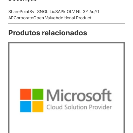
G
L
SharePointSvr SNGL LicSAPk OLV NL 3Y AqY1
L
APCorporateOpen ValueAdditional Product
i
c
Produtos relacionados
S
A
P
k
O
L
V
N
L
3
Y
A
q
Y
1
A