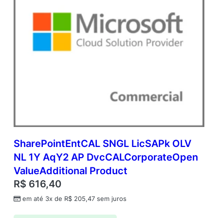
SharePointEntCAL SNGL LicSAPk OLV
NL 1Y AqY2 AP DvcCALCorporateOpen
ValueAdditional Product
R$
616,40
em até 3x de
R$
205,47
sem juros