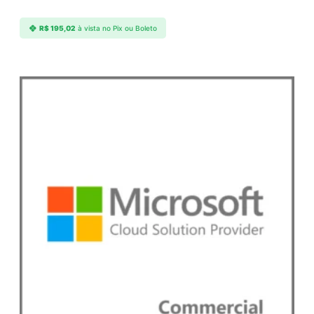
a
d
R$
195,02
à vista no Pix ou Boleto
e