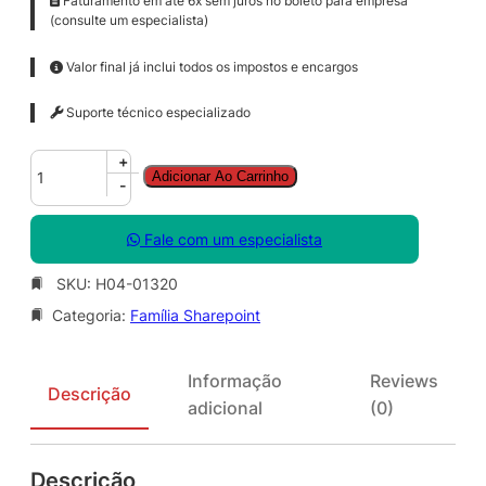
Faturamento em até 6x sem juros no boleto para empresa
(consulte um especialista)
Valor final já inclui todos os impostos e encargos
Suporte técnico especializado
S
+
Adicionar Ao Carrinho
h
-
a
r
Fale com um especialista
e
P
SKU:
H04-01320
o
Categoria:
Família Sharepoint
i
n
t
Informação
Reviews
S
Descrição
adicional
(0)
v
r
S
Descrição
N