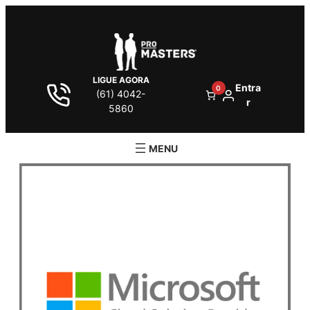
LIGUE AGORA
Entra
0
(61) 4042-
r
5860