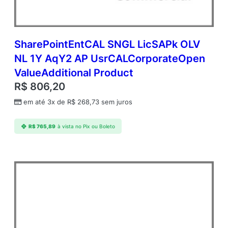
SharePointEntCAL SNGL LicSAPk OLV
NL 1Y AqY2 AP UsrCALCorporateOpen
ValueAdditional Product
R$
806,20
em até 3x de
R$
268,73
sem juros
R$
765,89
à vista no Pix ou Boleto