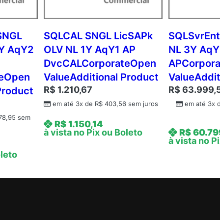
v
c
C
SNGL
SQLCAL SNGL LicSAPk
SQLSvrEnt
A
1Y AqY2
OLV NL 1Y AqY1 AP
NL 3Y AqY
L
DvcCALCorporateOpen
APCorpor
C
teOpen
ValueAdditional Product
ValueAddit
o
R$
1.210,67
R$
63.999,
Product
r
p
em até 3x de
R$
403,56
sem juros
em até 3x
o
78,95
sem
R$
1.150,14
r
à vista no Pix ou Boleto
R$
60.79
a
à vista no P
t
oleto
e
O
p
e
n