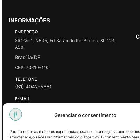
INFORMAÇÕES
ENDEREÇO
C
SIG Qd 1, N505, Ed Barão do Rio Branco, SL 123,
A50.
Brasília/DF
CEP: 70610-410
TELEFONE
(61) 4042-5860
E-MAIL
contato@promasters.net.br
Gerenciar o consentimento
HORÁRIO DE ATENDIMENTO
segunda a sexta das 9hrs às 18hrs exceto feriados.
Para fornecer as melhores experiências, usamos tecnologias como cookies
armazenar e/ou acessar informações do dispositivo. O consentimento para