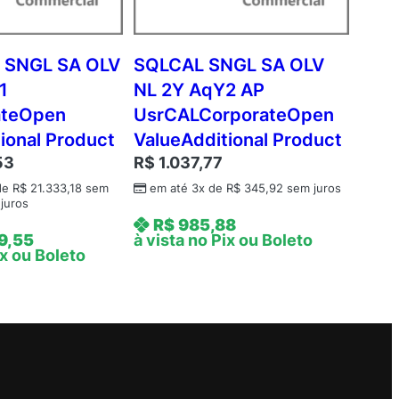
 SNGL SA OLV
SQLCAL SNGL SA OLV
1
NL 2Y AqY2 AP
ateOpen
UsrCALCorporateOpen
ional Product
ValueAdditional Product
53
R$
1.037,77
 de
R$
21.333,18
sem
em até 3x de
R$
345,92
sem juros
juros
R$
985,88
9,55
à vista no Pix ou Boleto
ix ou Boleto