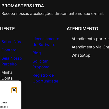
V
PROMASTERS LTDA
a
l
Receba nossas atualizações diretamente no seu e-mail.
u
e
LIENTE
ATENDIMENTO
A
d
Licenciamento
Atendimento por e-
Sobre Nós
d
de Software
Atendimento via Ch
i
Contato
Blog
t
WhatsApp
Seja Nosso
i
Solicitar
Parceiro
o
Proposta
n
Minha
Registro de
a
Conta
Oportunidade
l
P
r
o
 para
d
 essas