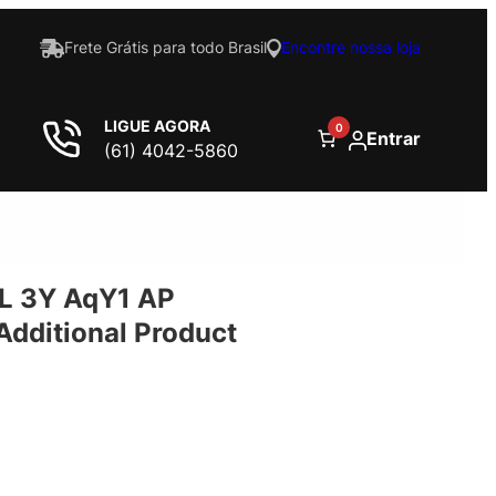
Frete Grátis para todo Brasil
Encontre nossa loja
LIGUE AGORA
0
Entrar
(61) 4042-5860
L 3Y AqY1 AP
dditional Product