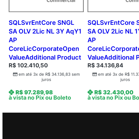
SQLSvrEntCore SNGL
SQLSvrEntCore 
SA OLV 2Lic NL 3Y AqY1
SA OLV 2Lic NL 
AP
AP
CoreLicCorporateOpen
CoreLicCorpora
ValueAdditional Product
ValueAdditional 
R$
102.410,50
R$
34.136,84
em até 3x de
R$
34.136,83
sem
em até 3x de
R$
11.3
juros
juros
R$
97.289,98
R$
32.430,00
à vista no Pix ou Boleto
à vista no Pix ou B