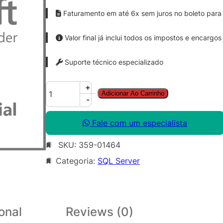
Faturamento em até 6x sem juros no boleto para 
Valor final já inclui todos os impostos e encargos
Suporte técnico especializado
S
+
Adicionar Ao Carrinho
Q
-
L
C
Fale com um especialista
A
SKU:
359-01464
L
S
Categoria:
SQL Server
N
G
L
L
onal
Reviews (0)
i