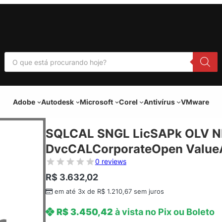
P
e
s
q
u
i
Adobe
Autodesk
Microsoft
Corel
Antivírus
VMware
s
a
r
p
SQLCAL SNGL LicSAPk OLV N
r
o
DvcCALCorporateOpen ValueA
d
u
0 reviews
t
o
R$
3.632,02
s
em até 3x de
R$
1.210,67
sem juros
R$
3.450,42
à vista no Pix ou Boleto