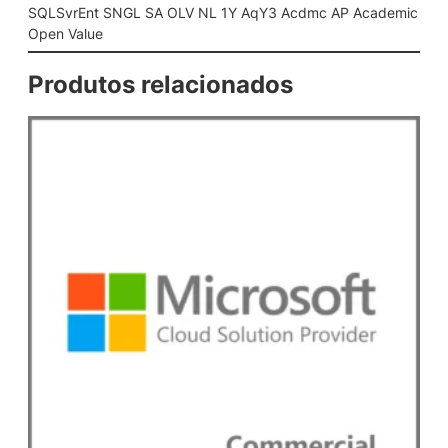
L
SQLSvrEnt SNGL SA OLV NL 1Y AqY3 Acdmc AP Academic
V
Open Value
N
L
Produtos relacionados
1
Y
A
q
Y
3
A
c
d
m
c
A
P
A
c
a
d