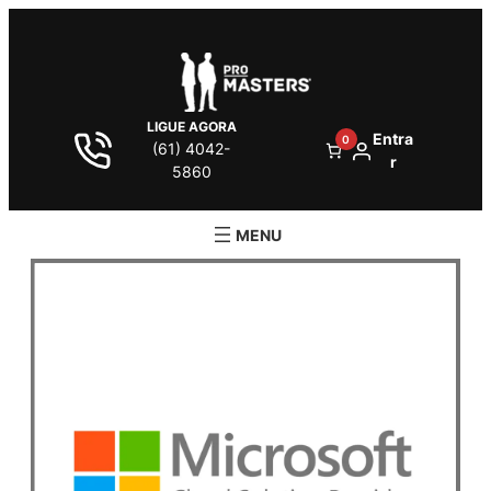
LIGUE AGORA
Entra
0
(61) 4042-
r
5860