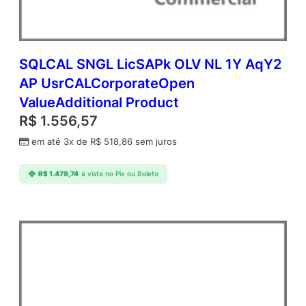
e
m
i
c
O
SQLCAL SNGL LicSAPk OLV NL 1Y AqY2
p
AP UsrCALCorporateOpen
e
ValueAdditional Product
n
V
R$
1.556,57
a
em até 3x de
R$
518,86
sem juros
l
u
e
R$
1.478,74
à vista no Pix ou Boleto
q
u
a
n
t
i
d
a
d