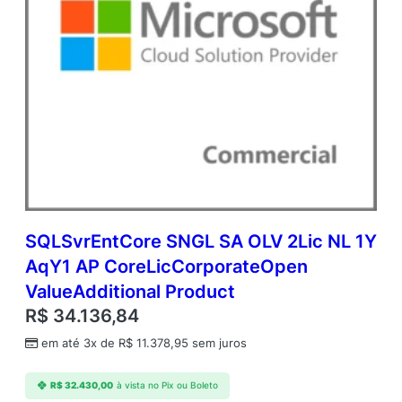
SQLSvrEntCore SNGL SA OLV 2Lic NL 1Y
AqY1 AP CoreLicCorporateOpen
ValueAdditional Product
R$
34.136,84
em até 3x de
R$
11.378,95
sem juros
R$
32.430,00
à vista no Pix ou Boleto