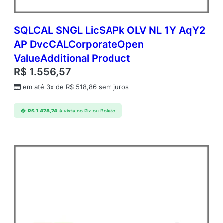
SQLCAL SNGL LicSAPk OLV NL 1Y AqY2
AP DvcCALCorporateOpen
ValueAdditional Product
R$
1.556,57
em até 3x de
R$
518,86
sem juros
R$
1.478,74
à vista no Pix ou Boleto