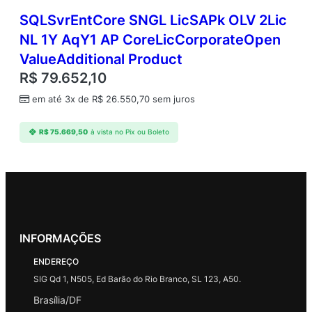
SQLSvrEntCore SNGL LicSAPk OLV 2Lic
NL 1Y AqY1 AP CoreLicCorporateOpen
ValueAdditional Product
R$
79.652,10
em até 3x de
R$
26.550,70
sem juros
R$
75.669,50
à vista no Pix ou Boleto
INFORMAÇÕES
ENDEREÇO
SIG Qd 1, N505, Ed Barão do Rio Branco, SL 123, A50.
Brasília/DF