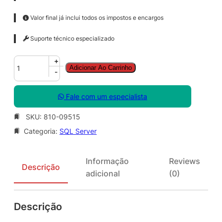
Valor final já inclui todos os impostos e encargos
Suporte técnico especializado
S
+
Adicionar Ao Carrinho
Q
-
L
S
Fale com um especialista
v
r
SKU:
810-09515
E
Categoria:
SQL Server
n
t
S
Informação
Reviews
N
Descrição
adicional
(0)
G
L
S
Descrição
A
O