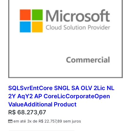
e
SQLSvrEntCore SNGL SA OLV 2Lic NL
2Y AqY2 AP CoreLicCorporateOpen
ValueAdditional Product
R$
68.273,67
em até 3x de
R$
22.757,89
sem juros