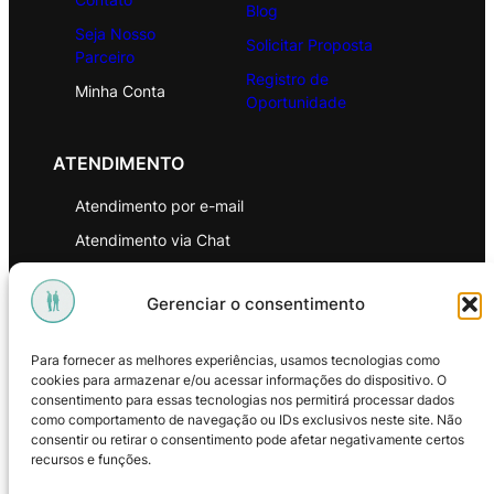
Blog
Seja Nosso
Solicitar Proposta
Parceiro
Registro de
Minha Conta
Oportunidade
ATENDIMENTO
Atendimento por e-mail
Atendimento via Chat
WhatsApp
Gerenciar o consentimento
INSTITUCIONAL
Para fornecer as melhores experiências, usamos tecnologias como
Política de Privacidade
cookies para armazenar e/ou acessar informações do dispositivo. O
consentimento para essas tecnologias nos permitirá processar dados
Política de Troca e Devoluções
como comportamento de navegação ou IDs exclusivos neste site. Não
consentir ou retirar o consentimento pode afetar negativamente certos
Política de Reembolso
recursos e funções.
Termos & Condições de Uso