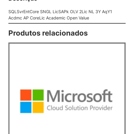
G
L
SQLSvrEntCore SNGL LicSAPk OLV 2Lic NL 3Y AqY1
L
Acdmc AP CoreLic Academic Open Value
i
c
Produtos relacionados
S
A
P
k
O
L
V
2
L
i
c
N
L
3
Y
A