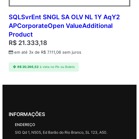
SQLSvrEnt SNGL SA OLV NL 1Y AqY2
APCorporateOpen ValueAdditional
Product
R$
21.333,18
em até 3x de
R$
7.111,06
sem juros
R$
20.266,52
à vista no Pix ou Boleto
INFORMAÇÕES
ENDEREÇO
SIG Qd 1, N505, Ed Barão do Rio Branco, SL 123, A50.