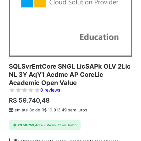
SQLSvrEntCore SNGL LicSAPk OLV 2Lic
NL 3Y AqY1 Acdmc AP CoreLic
Academic Open Value
0 reviews
R$
59.740,48
em até 3x de
R$
19.913,49
sem juros
R$
56.753,46
à vista no Pix ou Boleto