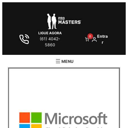
LIGUE AGORA
Entra
0
(61) 4042-
r
5860