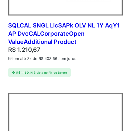
SQLCAL SNGL LicSAPk OLV NL 1Y AqY1
AP DvcCALCorporateOpen
ValueAdditional Product
R$
1.210,67
em até 3x de
R$
403,56
sem juros
R$
1.150,14
à vista no Pix ou Boleto