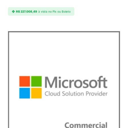
e
R$
227.008,49
à vista no Pix ou Boleto