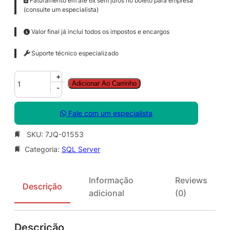
Faturamento em até 6x sem juros no boleto para empresa
(consulte um especialista)
Valor final já inclui todos os impostos e encargos
Suporte técnico especializado
S
+
Adicionar Ao Carrinho
Q
-
L
S
Fale com um especialista
v
r
SKU:
7JQ-01553
E
Categoria:
SQL Server
n
t
C
Informação
Reviews
o
Descrição
adicional
(0)
r
e
S
Descrição
N