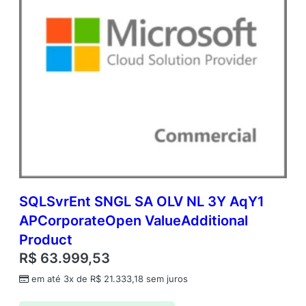
SQLSvrEnt SNGL SA OLV NL 3Y AqY1
APCorporateOpen ValueAdditional
Product
R$
63.999,53
em até 3x de
R$
21.333,18
sem juros