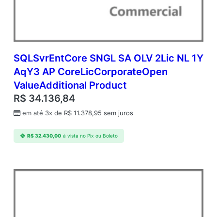
q
Y
1
A
c
d
SQLSvrEntCore SNGL SA OLV 2Lic NL 1Y
m
AqY3 AP CoreLicCorporateOpen
c
ValueAdditional Product
A
P
R$
34.136,84
C
em até 3x de
R$
11.378,95
sem juros
o
r
e
R$
32.430,00
à vista no Pix ou Boleto
L
i
c
A
c
a
d