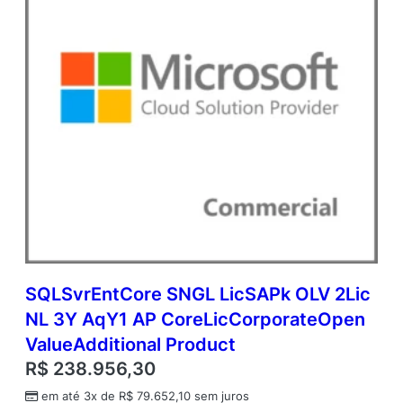
e
m
i
c
O
p
e
n
V
a
l
u
e
q
u
a
SQLSvrEntCore SNGL LicSAPk OLV 2Lic
n
NL 3Y AqY1 AP CoreLicCorporateOpen
t
i
ValueAdditional Product
d
R$
238.956,30
a
d
em até 3x de
R$
79.652,10
sem juros