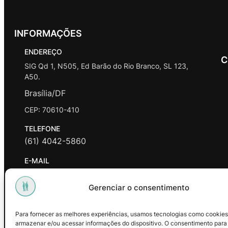
INFORMAÇÕES
ENDEREÇO
C
SIG Qd 1, N505, Ed Barão do Rio Branco, SL 123,
A50.
Brasília/DF
CEP: 70610-410
TELEFONE
(61) 4042-5860
E-MAIL
contato@promasters.net.br
Gerenciar o consentimento
HORÁRIO DE ATENDIMENTO
segunda a sexta das 9hrs às 18hrs exceto feriados.
Para fornecer as melhores experiências, usamos tecnologias como cookies
armazenar e/ou acessar informações do dispositivo. O consentimento para