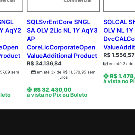
N
L
3
SNGL
SQLSvrEntCore SNGL
SQLCAL S
Y
2Y AqY2
SA OLV 2Lic NL 1Y AqY3
OLV NL 1Y
A
AP
DvcCALCo
q
teOpen
CoreLicCorporateOpen
ValueAddit
Y
R$
1.556,57
Product
ValueAdditional Product
1
R$
34.136,84
A
em até 3x de
P
57,89
sem
em até 3x de
R$
11.378,95
sem
R$
1.478
juros
C
à vista no P
o
R$
32.430,00
r
oleto
à vista no Pix ou Boleto
e
L
i
c
C