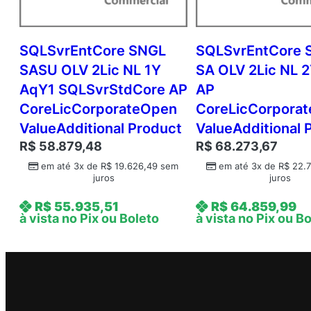
SQLSvrEntCore SNGL
SQLSvrEntCore 
SASU OLV 2Lic NL 1Y
SA OLV 2Lic NL 
AqY1 SQLSvrStdCore AP
AP
CoreLicCorporateOpen
CoreLicCorpora
ValueAdditional Product
ValueAdditional 
R$
58.879,48
R$
68.273,67
em até 3x de
R$
19.626,49
sem
em até 3x de
R$
22.7
juros
juros
R$
55.935,51
R$
64.859,99
à vista no Pix ou Boleto
à vista no Pix ou B