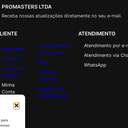
o
PROMASTERS LTDA
r
p
Receba nossas atualizações diretamente no seu e-mail.
o
r
LIENTE
ATENDIMENTO
a
t
Licenciamento
Atendimento por e-
Sobre Nós
e
de Software
Atendimento via Ch
O
Contato
Blog
p
WhatsApp
Seja Nosso
e
Solicitar
Parceiro
n
Proposta
V
Minha
Registro de
a
Conta
Oportunidade
l
u
e
A
 para
d
 essas