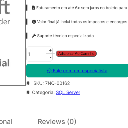
Faturamento em até 6x sem juros no boleto para 
Valor final já inclui todos os impostos e encargos
Suporte técnico especializado
S
+
Adicionar Ao Carrinho
Q
-
L
S
Fale com um especialista
v
SKU:
7NQ-00162
r
S
Categoria:
SQL Server
t
d
C
o
onal
Reviews (0)
r