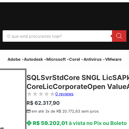
P
e
s
q
u
i
Adobe
Autodesk
Microsoft
Corel
Antivírus
VMware
s
a
r
p
SQLSvrStdCore SNGL LicSAPk
r
o
CoreLicCorporateOpen ValueA
d
u
0 reviews
t
o
R$
62.317,90
s
em até 3x de
R$
20.772,63
sem juros
R$
59.202,01
à vista no Pix ou Boleto