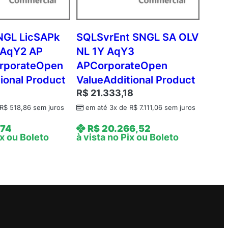
NGL LicSAPk
SQLSvrEnt SNGL SA OLV
 AqY2 AP
NL 1Y AqY3
rporateOpen
APCorporateOpen
ional Product
ValueAdditional Product
R$
21.333,18
R$
518,86
sem juros
em até 3x de
R$
7.111,06
sem juros
,74
R$
20.266,52
ix ou Boleto
à vista no Pix ou Boleto