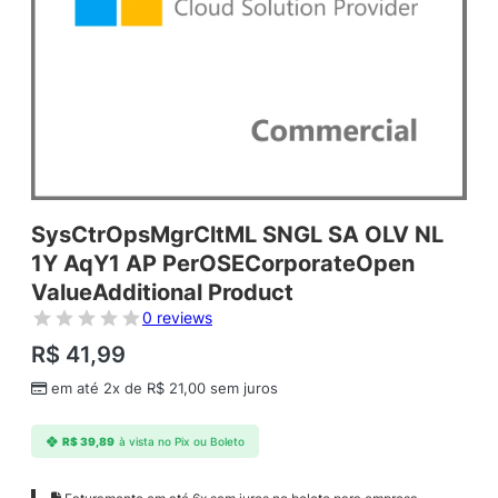
SysCtrOpsMgrCltML SNGL SA OLV NL
1Y AqY1 AP PerOSECorporateOpen
ValueAdditional Product
0 reviews
R$
41,99
em até 2x de
R$
21,00
sem juros
R$
39,89
à vista no Pix ou Boleto