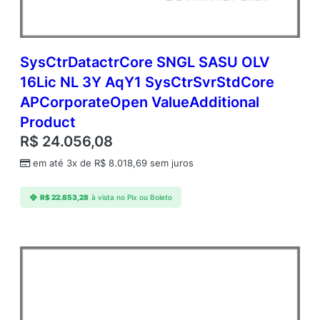
SysCtrDatactrCore SNGL SASU OLV
16Lic NL 3Y AqY1 SysCtrSvrStdCore
APCorporateOpen ValueAdditional
Product
R$
24.056,08
em até 3x de
R$
8.018,69
sem juros
R$
22.853,28
à vista no Pix ou Boleto