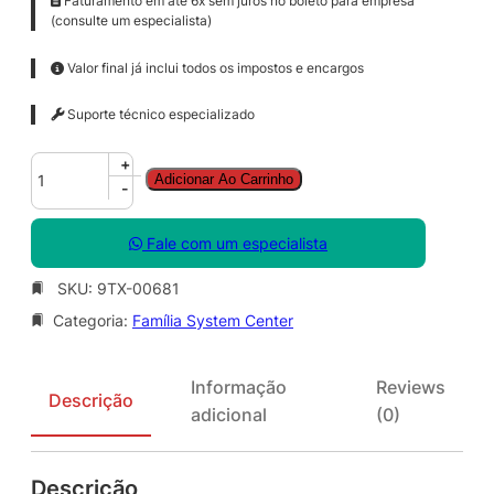
Faturamento em até 6x sem juros no boleto para empresa
(consulte um especialista)
Valor final já inclui todos os impostos e encargos
Suporte técnico especializado
S
+
Adicionar Ao Carrinho
y
-
s
C
Fale com um especialista
t
r
SKU:
9TX-00681
O
Categoria:
Família System Center
p
s
M
Informação
Reviews
g
Descrição
adicional
(0)
r
C
l
Descrição
t