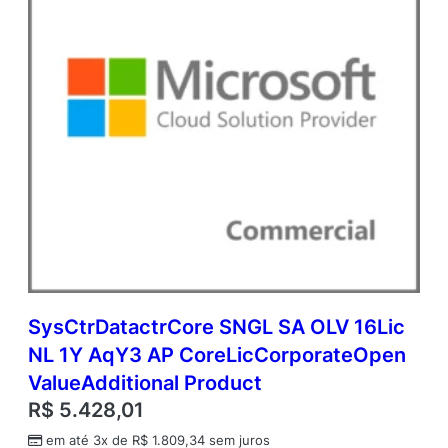
l
u
e
A
d
d
i
t
i
o
n
a
l
P
r
o
SysCtrDatactrCore SNGL SA OLV 16Lic
d
NL 1Y AqY3 AP CoreLicCorporateOpen
u
c
ValueAdditional Product
t
R$
5.428,01
q
u
em até 3x de
R$
1.809,34
sem juros