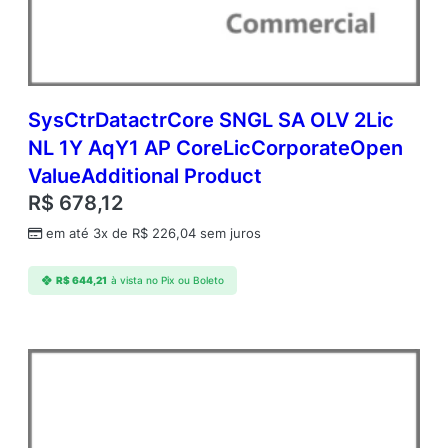
P
e
r
O
S
E
SysCtrDatactrCore SNGL SA OLV 2Lic
C
NL 1Y AqY1 AP CoreLicCorporateOpen
o
ValueAdditional Product
r
p
R$
678,12
o
em até 3x de
R$
226,04
sem juros
r
a
t
R$
644,21
à vista no Pix ou Boleto
e
O
p
e
n
V
a