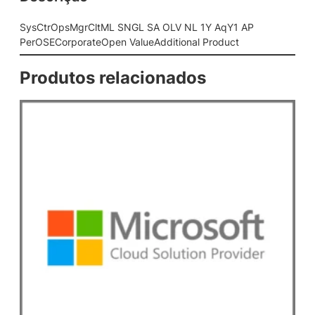
M
L
SysCtrOpsMgrCltML SNGL SA OLV NL 1Y AqY1 AP
S
PerOSECorporateOpen ValueAdditional Product
N
G
Produtos relacionados
L
S
A
O
L
V
N
L
1
Y
A
q
Y
1
A
P