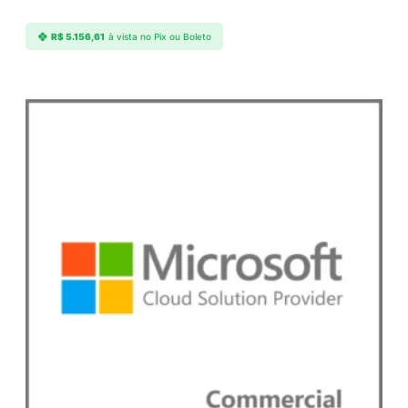
a
n
R$
5.156,61
à vista no Pix ou Boleto
t
i
d
a
d
e