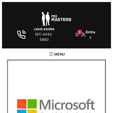
LIGUE AGORA
Entra
0
(61) 4042-
r
5860