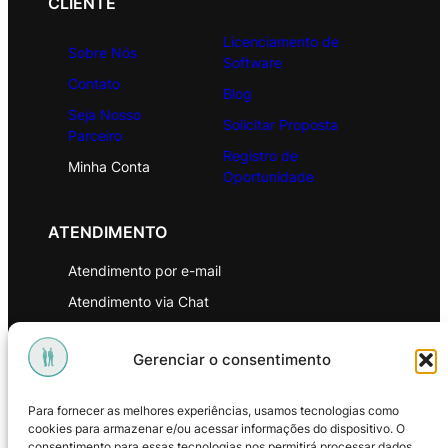
CLIENTE
Licenciamento de
Sobre Nós
Software
Contato
Blog
Seja Nosso
Solicitar Proposta
Parceiro
Registro de
Minha Conta
Oportunidade
ATENDIMENTO
Atendimento por e-mail
Atendimento via Chat
WhatsApp
Gerenciar o consentimento
INSTITUCIONAL
Para fornecer as melhores experiências, usamos tecnologias como
Política de Privacidade
cookies para armazenar e/ou acessar informações do dispositivo. O
consentimento para essas tecnologias nos permitirá processar dados