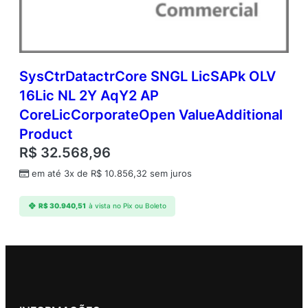
SysCtrDatactrCore SNGL LicSAPk OLV
16Lic NL 2Y AqY2 AP
CoreLicCorporateOpen ValueAdditional
Product
R$
32.568,96
em até 3x de
R$
10.856,32
sem juros
R$
30.940,51
à vista no Pix ou Boleto