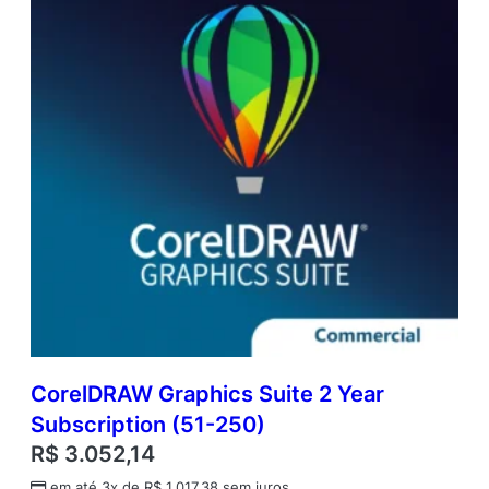
CorelDRAW Graphics Suite 2 Year
Subscription (51-250)
R$
3.052,14
em até 3x de
R$
1.017,38
sem juros