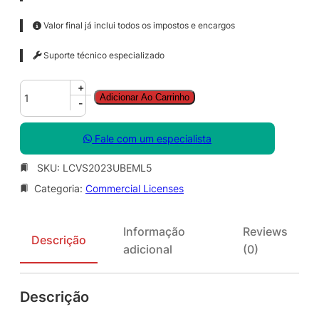
Valor final já inclui todos os impostos e encargos
Suporte técnico especializado
V
+
Adicionar Ao Carrinho
i
-
d
e
Fale com um especialista
o
S
SKU:
LCVS2023UBEML5
t
Categoria:
Commercial Licenses
u
d
i
Informação
Reviews
o
Descrição
adicional
(0)
B
&
E
Descrição
M
a