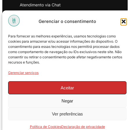
Atendimento via Chat
WhatsApp
Gerenciar o consentimento
INSTITUCIONAL
Para fornecer as melhores experiências, usamos tecnologias como
Política de Privacidade
cookies para armazenar e/ou acessar informações do dispositivo. O
consentimento para essas tecnologias nos permitirá processar dados
Política de Troca e Devoluções
como comportamento de navegação ou IDs exclusivos neste site. Não
consentir ou retirar o consentimento pode afetar negativamente certos
Política de Reembolso
recursos e funções.
Termos & Condições de Uso
Gerenciar serviços
Aceitar
Negar
© 2025 – ProMasters. CNPJ:
Ver preferências
18.269.230/0001-16. Todos os direitos
reservados.
Política de Cookies
Declaração de privacidade