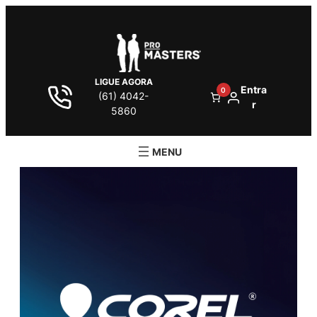
LIGUE AGORA
Entra
0
(61) 4042-
r
5860