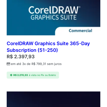
CorelDRAW Graphics Suite 365-Day
Subscription (51-250)
R$
2.397,93
em até 3x de
R$
799,31
sem juros
R$
2.278,03
à vista no Pix ou Boleto