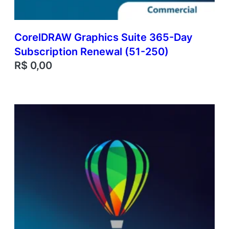
0
0
)
q
CorelDRAW Graphics Suite 365-Day
u
Subscription Renewal (51-250)
a
R$
0,00
n
t
i
d
a
d
e