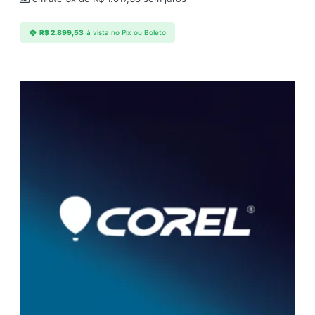
R$
2.899,53
à vista no Pix ou Boleto