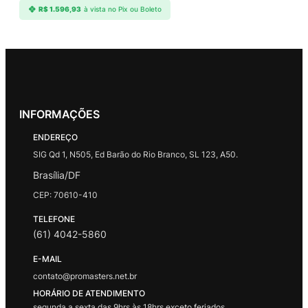
R$
1.596,93
à vista no Pix ou Boleto
INFORMAÇÕES
ENDEREÇO
SIG Qd 1, N505, Ed Barão do Rio Branco, SL 123, A50.
Brasília/DF
CEP: 70610-410
TELEFONE
(61) 4042-5860
E-MAIL
contato@promasters.net.br
HORÁRIO DE ATENDIMENTO
segunda a sexta das 9hrs às 18hrs exceto feriados.