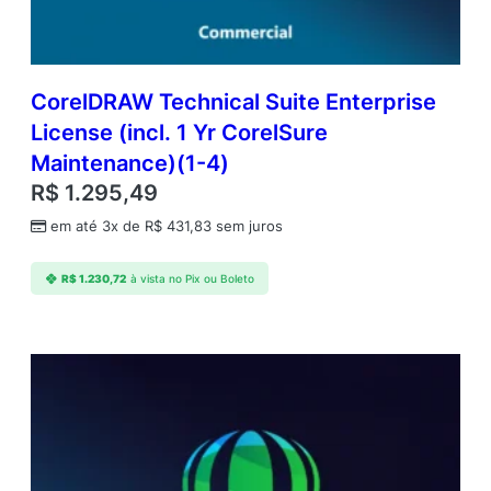
CorelDRAW Technical Suite Enterprise
License (incl. 1 Yr CorelSure
Maintenance)(1-4)
R$
1.295,49
em até 3x de
R$
431,83
sem juros
R$
1.230,72
à vista no Pix ou Boleto