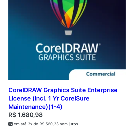
CorelDRAW Graphics Suite Enterprise
License (incl. 1 Yr CorelSure
Maintenance)(1-4)
R$
1.680,98
em até 3x de
R$
560,33
sem juros