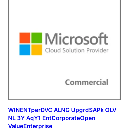
l
q
u
a
n
t
i
d
a
d
e
WINENTperDVC ALNG UpgrdSAPk OLV
NL 3Y AqY1 EntCorporateOpen
ValueEnterprise