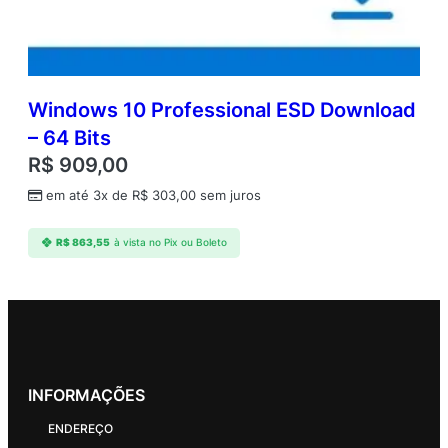
Windows 10 Professional ESD Download
– 64 Bits
R$
909,00
em até 3x de
R$
303,00
sem juros
R$
863,55
à vista no Pix ou Boleto
INFORMAÇÕES
ENDEREÇO