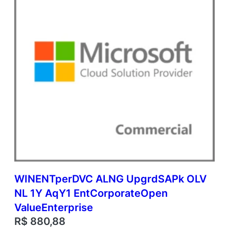
WINENTperDVC ALNG UpgrdSAPk OLV
NL 1Y AqY1 EntCorporateOpen
ValueEnterprise
R$
880,88