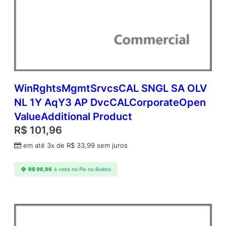
)
C
o
m
m
e
r
c
WinRghtsMgmtSrvcsCAL SNGL SA OLV
i
NL 1Y AqY3 AP DvcCALCorporateOpen
a
ValueAdditional Product
l
A
R$
101,96
n
em até 3x de
R$
33,99
sem juros
u
a
l
R$
96,86
à vista no Pix ou Boleto
–
A
n
u
a