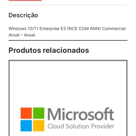
E
n
Descrição
t
e
r
Windows 10/11 Enterprise E3 (NCE COM ANN) Commercial
p
Anual – Anual
r
i
Produtos relacionados
s
e
E
3
(
N
C
E
C
O
M
A
N
N