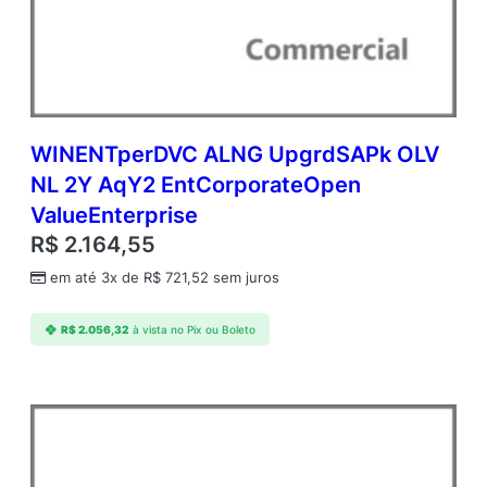
WINENTperDVC ALNG UpgrdSAPk OLV
NL 2Y AqY2 EntCorporateOpen
ValueEnterprise
R$
2.164,55
em até 3x de
R$
721,52
sem juros
R$
2.056,32
à vista no Pix ou Boleto