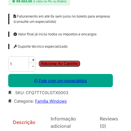
R$
484,98
à vista no Pix ou Boleto
Faturamento em até 6x sem juros no boleto para empresa
(consulte um especialista)
Valor final já inclui todos os impostos e encargos
Suporte técnico especializado
W
+
Adicionar Ao Carrinho
i
-
n
d
Fale com um especialista
o
w
SKU:
CFQ7TTC0LGTX0003
s
Categoria:
Família Windows
1
0
/
Informação
Reviews
1
Descrição
adicional
(0)
1