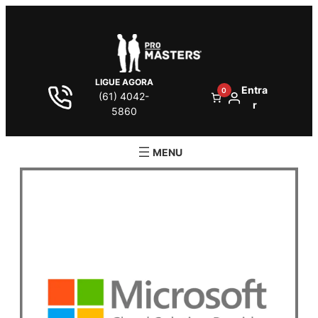
LIGUE AGORA
Entra
0
(61) 4042-
r
5860