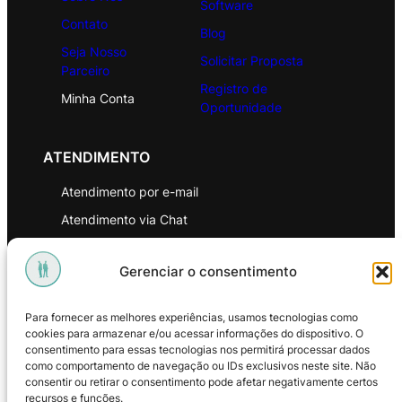
Software
Contato
Blog
Seja Nosso
Solicitar Proposta
Parceiro
Registro de
Minha Conta
Oportunidade
ATENDIMENTO
Atendimento por e-mail
Atendimento via Chat
WhatsApp
Gerenciar o consentimento
INSTITUCIONAL
Para fornecer as melhores experiências, usamos tecnologias como
Política de Privacidade
cookies para armazenar e/ou acessar informações do dispositivo. O
consentimento para essas tecnologias nos permitirá processar dados
Política de Troca e Devoluções
como comportamento de navegação ou IDs exclusivos neste site. Não
consentir ou retirar o consentimento pode afetar negativamente certos
Política de Reembolso
recursos e funções.