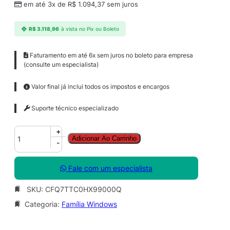
em até 3x de
R$
1.094,37
sem juros
R$
3.118,96
à vista no Pix ou Boleto
Faturamento em até 6x sem juros no boleto para empresa
(consulte um especialista)
Valor final já inclui todos os impostos e encargos
Suporte técnico especializado
W
+
Adicionar Ao Carrinho
i
-
n
d
Fale com um especialista
o
w
SKU:
CFQ7TTC0HX99000Q
s
Categoria:
Família Windows
3
6
5