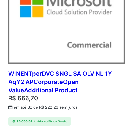
G
B
(
w
i
t
h
W
i
n
d
o
WINENTperDVC SNGL SA OLV NL 1Y
w
AqY2 APCorporateOpen
s
ValueAdditional Product
H
y
R$
666,70
b
em até 3x de
R$
222,23
sem juros
r
i
d
R$
633,37
à vista no Pix ou Boleto
B