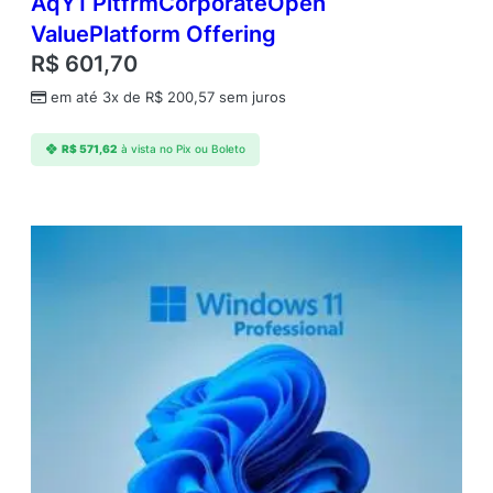
AqY1 PltfrmCorporateOpen
ValuePlatform Offering
R$
601,70
em até 3x de
R$
200,57
sem juros
R$
571,62
à vista no Pix ou Boleto