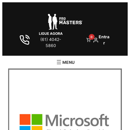
LIGUE AGORA
Entra
0
(61) 4042-
r
5860