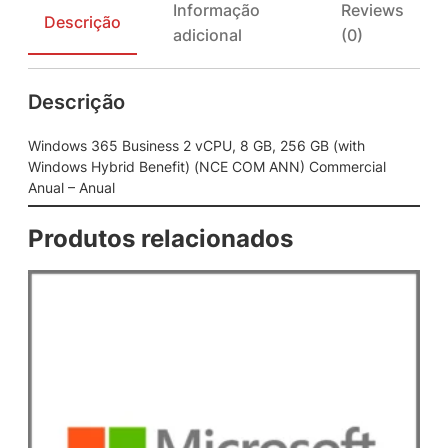
Informação
Reviews
B
Descrição
adicional
(0)
u
s
i
Descrição
n
e
s
Windows 365 Business 2 vCPU, 8 GB, 256 GB (with
s
Windows Hybrid Benefit) (NCE COM ANN) Commercial
2
Anual – Anual
v
C
Produtos relacionados
P
U
,
8
G
B
,
2
5
6