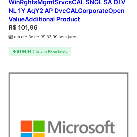
WinRghtsMgmtSrvcsCAL SNGL SA OLV
e
NL 1Y AqY2 AP DvcCALCorporateOpen
r
c
ValueAdditional Product
i
R$
101,96
a
l
em até 3x de
R$
33,99
sem juros
A
n
R$
96,86
à vista no Pix ou Boleto
u
a
l
–
A
n
u
a
l
q
u
a
n