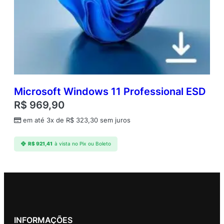
Microsoft Windows 11 Professional ESD
R$
969,90
em até 3x de
R$
323,30
sem juros
R$
921,41
à vista no Pix ou Boleto
INFORMAÇÕES