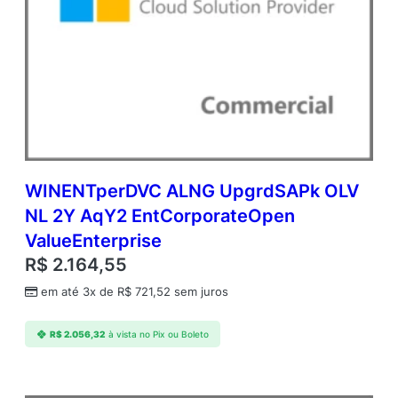
t
i
d
a
d
e
WINENTperDVC ALNG UpgrdSAPk OLV
NL 2Y AqY2 EntCorporateOpen
ValueEnterprise
R$
2.164,55
em até 3x de
R$
721,52
sem juros
R$
2.056,32
à vista no Pix ou Boleto