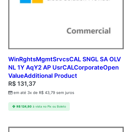
5
6
G
B
(
N
C
E
C
O
WinRghtsMgmtSrvcsCAL SNGL SA OLV
M
NL 1Y AqY2 AP UsrCALCorporateOpen
A
ValueAdditional Product
N
N
R$
131,37
)
em até 3x de
R$
43,79
sem juros
C
o
m
R$
124,80
à vista no Pix ou Boleto
m
e
r
c