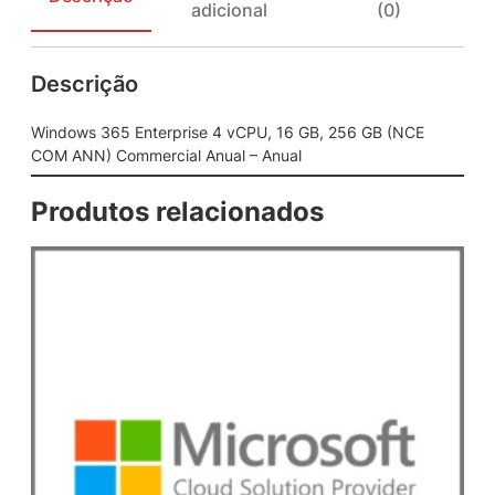
adicional
(0)
n
t
e
Descrição
r
p
r
Windows 365 Enterprise 4 vCPU, 16 GB, 256 GB (NCE
i
COM ANN) Commercial Anual – Anual
s
e
Produtos relacionados
4
v
C
P
U
,
1
6
G
B
,
2