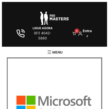
LIGUE AGORA
Entra
0
(61) 4042-
r
5860