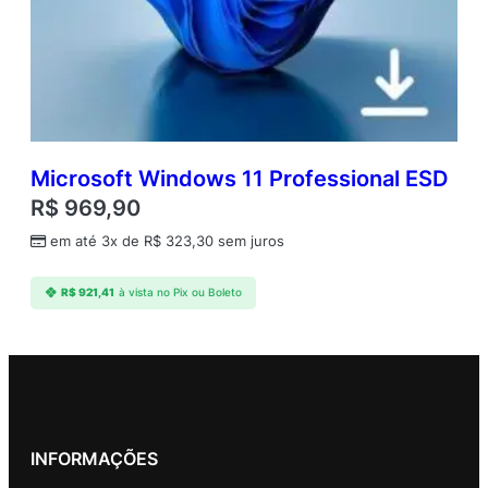
Microsoft Windows 11 Professional ESD
R$
969,90
em até 3x de
R$
323,30
sem juros
R$
921,41
à vista no Pix ou Boleto
INFORMAÇÕES