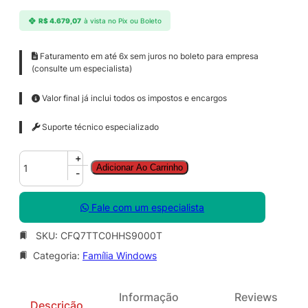
R$
4.679,07
à vista no Pix ou Boleto
Faturamento em até 6x sem juros no boleto para empresa
(consulte um especialista)
Valor final já inclui todos os impostos e encargos
Suporte técnico especializado
W
+
Adicionar Ao Carrinho
i
-
n
d
Fale com um especialista
o
w
SKU:
CFQ7TTC0HHS9000T
s
Categoria:
Família Windows
3
6
5
Informação
Reviews
E
Descrição