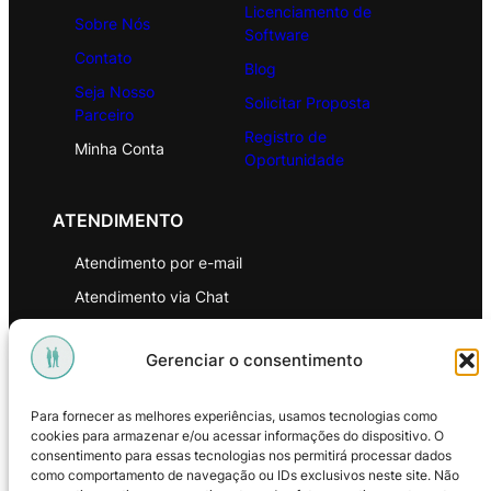
Licenciamento de
Sobre Nós
Software
Contato
Blog
Seja Nosso
Solicitar Proposta
Parceiro
Registro de
Minha Conta
Oportunidade
ATENDIMENTO
Atendimento por e-mail
Atendimento via Chat
WhatsApp
Gerenciar o consentimento
INSTITUCIONAL
Para fornecer as melhores experiências, usamos tecnologias como
Política de Privacidade
cookies para armazenar e/ou acessar informações do dispositivo. O
consentimento para essas tecnologias nos permitirá processar dados
Política de Troca e Devoluções
como comportamento de navegação ou IDs exclusivos neste site. Não