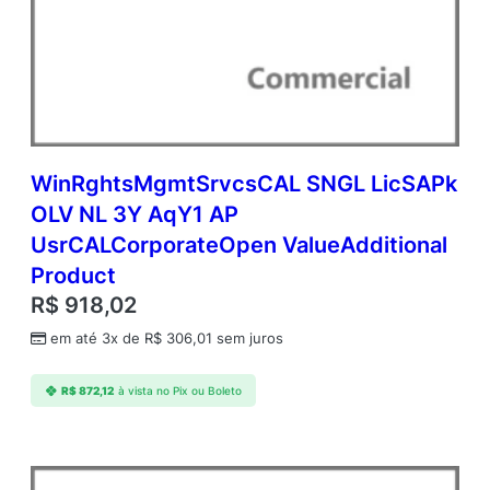
WinRghtsMgmtSrvcsCAL SNGL LicSAPk
OLV NL 3Y AqY1 AP
UsrCALCorporateOpen ValueAdditional
Product
R$
918,02
em até 3x de
R$
306,01
sem juros
R$
872,12
à vista no Pix ou Boleto