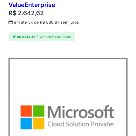
a
ValueEnterprise
d
R$
2.642,62
e
em até 3x de
R$
880,87
sem juros
R$
2.510,49
à vista no Pix ou Boleto