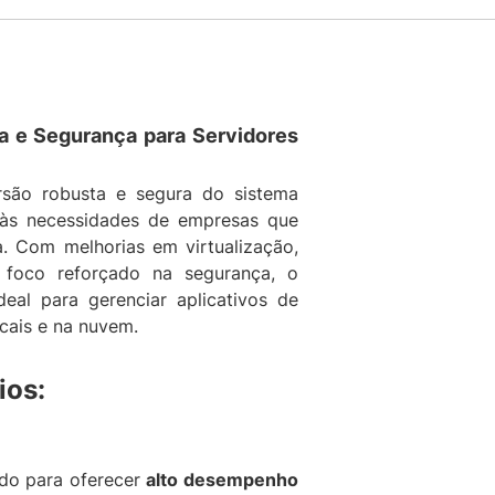
r
S
t
a
n
 e Segurança para Servidores
d
a
ão robusta e segura do sistema
r
r às necessidades de empresas que
d
 Com melhorias em virtualização,
2
 foco reforçado na segurança, o
0
al para gerenciar aplicativos de
2
ocais e na nuvem.
2
6
ios
:
4
b
i
t
do para oferecer
alto desempenho
B