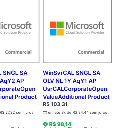
L SNGL SA
WinSvrCAL SNGL SA
 AqY2 AP
OLV NL 1Y AqY1 AP
rporateOpen
UsrCALCorporateOpen
ional Product
ValueAdditional Product
R$
103,31
R$
27,22
sem juros
em até 3x de
R$
34,44
sem juros
R$
98,14