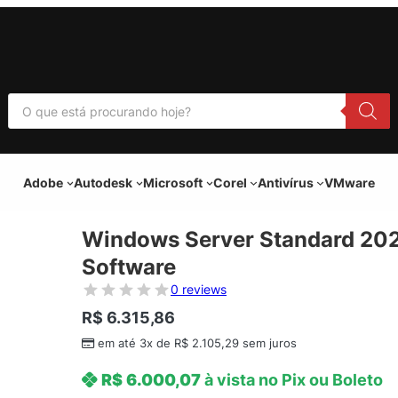
P
e
s
q
u
i
Adobe
Autodesk
Microsoft
Corel
Antivírus
VMware
s
a
r
p
Windows Server Standard 2022
r
o
Software
d
u
0 reviews
t
o
R$
6.315,86
s
em até 3x de
R$
2.105,29
sem juros
R$
6.000,07
à vista no Pix ou Boleto