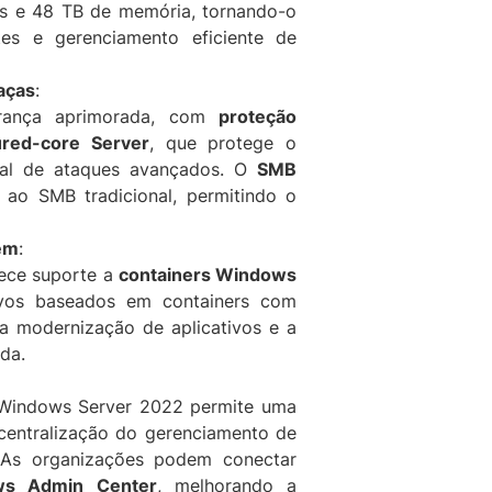
ts e 48 TB de memória, tornando-o
r
tes e gerenciamento eficiente de
a
z
aças
:
i
rança aprimorada, com
proteção
l
red-core Server
, que protege o
i
nal de ataques avançados. O
SMB
a
 ao SMB tradicional, permitindo o
n
1
em
:
6
ece suporte a
containers Windows
C
tivos baseados em containers com
o
a a modernização de aplicativos e a
r
da.
e
O
 Windows Server 2022 permite uma
e
a centralização do gerenciamento de
m
 As organizações podem conectar
S
ws Admin Center
, melhorando a