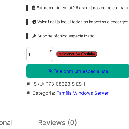
Faturamento em até 6x sem juros no boleto para 
Valor final já inclui todos os impostos e encargos
Suporte técnico especializado
W
+
Adicionar Ao Carrinho
i
-
n
d
Fale com um especialista
o
SKU:
P73-08323 S ES-I
w
s
Categoria:
Família Windows Server
S
e
r
v
onal
Reviews (0)
e