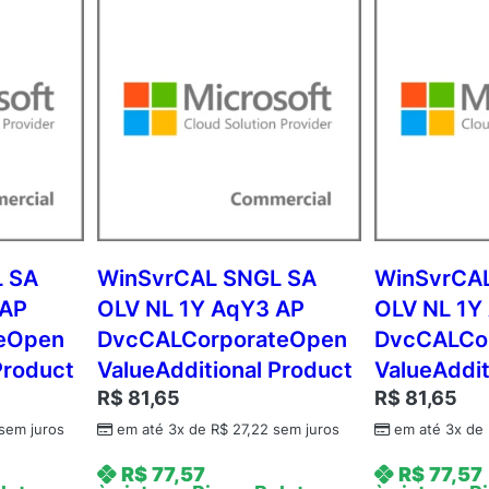
 SA
WinSvrCAL SNGL SA
WinSvrCA
 AP
OLV NL 1Y AqY3 AP
OLV NL 1Y
teOpen
DvcCALCorporateOpen
DvcCALCo
Product
ValueAdditional Product
ValueAddit
R$
81,65
R$
81,65
sem juros
em até 3x de
R$
27,22
sem juros
em até 3x de
R$
77,57
R$
77,57