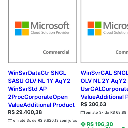
WinSvrDataCtr SNGL
WinSvrCAL SNGL
SASU OLV NL 1Y AqY2
OLV NL 2Y AqY2
WinSvrStd AP
UsrCALCorpora
2ProcCorporateOpen
ValueAdditional 
R$
206,63
ValueAdditional Product
R$
29.460,38
em até 3x de
R$
68,88
em até 3x de
R$
9.820,13
sem juros
R$
196,30