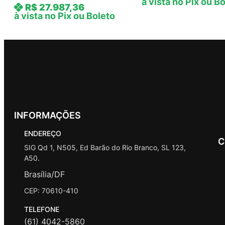
à vista no Pix ou B
R$
27.987,36
à vista no Pix ou Boleto
INFORMAÇÕES
ENDEREÇO
C
SIG Qd 1, N505, Ed Barão do Rio Branco, SL 123,
A50.
Brasília/DF
CEP: 70610-410
TELEFONE
(61) 4042-5860