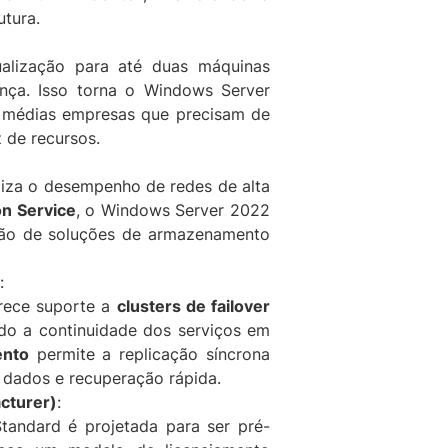
o
utura.
f
t
tualização para até duas máquinas
w
ença. Isso torna o Windows Server
a
 médias empresas que precisam de
r
 de recursos.
e
q
miza o desempenho de redes de alta
u
on Service
, o Windows Server 2022
a
ação de soluções de armazenamento
n
t
:
i
rece suporte a
clusters de failover
d
indo a continuidade dos serviços em
a
ento
permite a replicação síncrona
d
e dados e recuperação rápida.
e
cturer)
:
andard é projetada para ser pré-