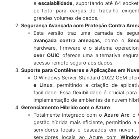
e
escalabilidade
, suportando até 64 socke
perfeito para cargas de trabalho exigen
grandes volumes de dados.
Segurança Avançada com Proteção Contra Ame
Esta versão traz uma camada de segu
avançada contra ameaças
, como o
Secu
hardware, firmware e o sistema operacio
over QUIC
oferece uma alternativa segura
acesso remoto seguro aos dados.
Suporte para Contêineres e Aplicações em Nuv
O Windows Server Standard 2022 OEM ofer
e Linux
, permitindo a criação de aplica
facilidade. Essa flexibilidade é crucial par
implementação de ambientes de nuvem híbri
Gerenciamento Híbrido com o Azure
:
Totalmente integrado com o
Azure Arc
, o
gestão híbrida mais eficiente, permitindo 
servidores locais e baseados em nuvem.
servidores locais ao Azure com
Windo