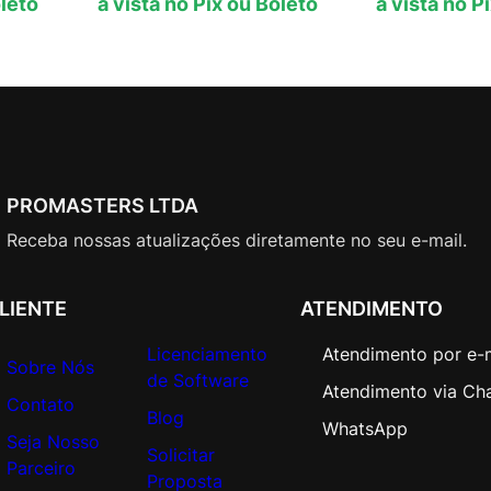
oleto
à vista no Pix ou Boleto
à vista no P
PROMASTERS LTDA
Receba nossas atualizações diretamente no seu e-mail.
LIENTE
ATENDIMENTO
Licenciamento
Atendimento por e-
Sobre Nós
de Software
Atendimento via Ch
Contato
Blog
WhatsApp
Seja Nosso
Solicitar
Parceiro
Proposta