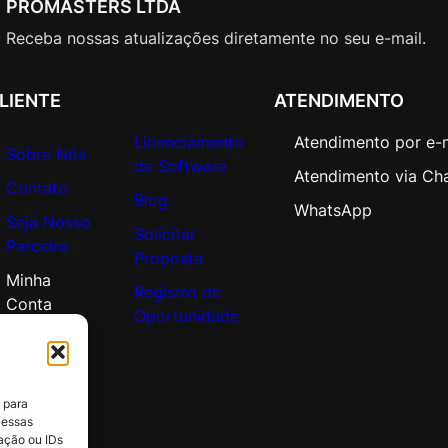
PROMASTERS LTDA
L
A
Receba nossas atualizações diretamente no seu e-mail.
c
a
LIENTE
ATENDIMENTO
d
e
Licenciamento
Atendimento por e-
m
Sobre Nós
de Software
i
Atendimento via Ch
Contato
c
Blog
WhatsApp
Seja Nosso
O
Solicitar
Parceiro
p
Proposta
e
Minha
Registro de
n
Conta
Oportunidade
V
a
l
u
 para
e
 essas
q
ação ou IDs