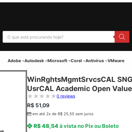
P
e
s
q
u
i
Adobe
Autodesk
Microsoft
Corel
Antivírus
VMware
s
a
r
p
WinRghtsMgmtSrvcsCAL SNG
r
o
UsrCAL Academic Open Value
d
u
0 reviews
t
o
R$
51,09
s
em até 2x de
R$
25,55
sem juros
R$
48,54
à vista no Pix ou Boleto