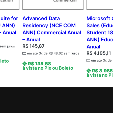
2
Y
A
uite for
Advanced Data
Microsoft 
q
U ANN)
Residency (NCE COM
Sales (Edu
Y
– Anual
ANN) Commercial Anual
Student 1
2
– Anual
ANN) Educa
A
R$
145,87
Anual
sem juros
c
R$
4.195,11
d
em até 3x de
R$
48,62
sem juros
m
oleto
em até 3x de
R$
138,58
c
à vista no Pix ou Boleto
R$
3.985
A
à vista no P
P
U
s
r
C
A