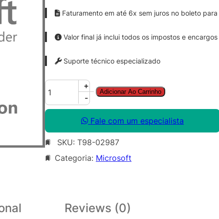
Faturamento em até 6x sem juros no boleto para 
Valor final já inclui todos os impostos e encargos
Suporte técnico especializado
W
+
Adicionar Ao Carrinho
i
-
n
R
Fale com um especialista
g
SKU:
T98-02987
h
t
Categoria:
Microsoft
s
M
g
m
onal
Reviews (0)
t