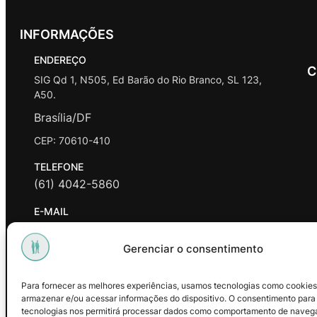
INFORMAÇÕES
ENDEREÇO
C
SIG Qd 1, N505, Ed Barão do Rio Branco, SL 123,
A50.
Brasília/DF
CEP: 70610-410
TELEFONE
(61) 4042-5860
E-MAIL
contato@promasters.net.br
Gerenciar o consentimento
HORÁRIO DE ATENDIMENTO
segunda a sexta das 9hrs às 18hrs exceto feriados.
Para fornecer as melhores experiências, usamos tecnologias como cookies
armazenar e/ou acessar informações do dispositivo. O consentimento para
Facebook
Instagram
Youtube
tecnologias nos permitirá processar dados como comportamento de naveg