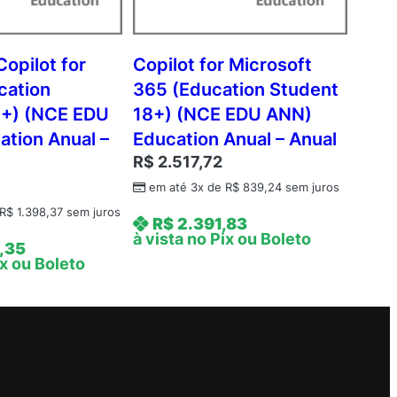
Copilot for
Copilot for Microsoft
cation
365 (Education Student
8+) (NCE EDU
18+) (NCE EDU ANN)
tion Anual –
Education Anual – Anual
R$
2.517,72
em até 3x de
R$
839,24
sem juros
R$
1.398,37
sem juros
R$
2.391,83
à vista no Pix ou Boleto
,35
ix ou Boleto