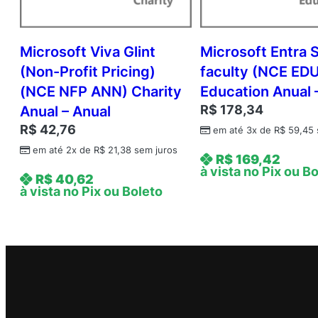
Microsoft Viva Glint
Microsoft Entra S
(Non-Profit Pricing)
faculty (NCE ED
(NCE NFP ANN) Charity
Education Anual 
R$
178,34
Anual – Anual
R$
42,76
em até 3x de
R$
59,45
em até 2x de
R$
21,38
sem juros
R$
169,42
à vista no Pix ou B
R$
40,62
à vista no Pix ou Boleto