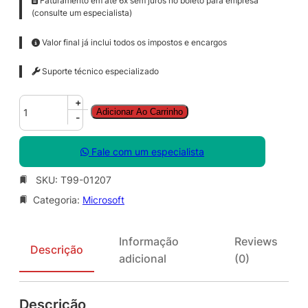
Faturamento em até 6x sem juros no boleto para empresa
(consulte um especialista)
Valor final já inclui todos os impostos e encargos
Suporte técnico especializado
W
+
Adicionar Ao Carrinho
i
-
n
R
Fale com um especialista
g
h
SKU:
T99-01207
t
Categoria:
Microsoft
s
M
g
Informação
Reviews
m
Descrição
adicional
(0)
t
S
r
Descrição
v