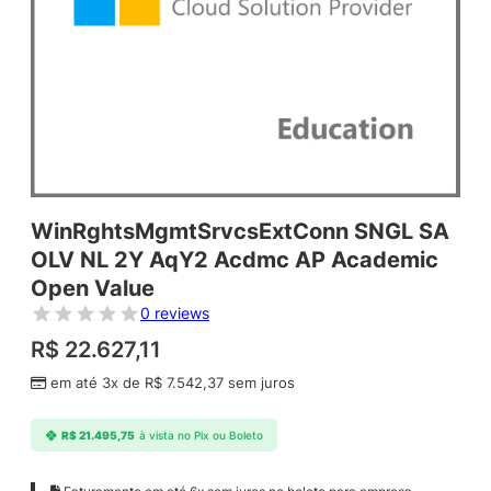
WinRghtsMgmtSrvcsExtConn SNGL SA
OLV NL 2Y AqY2 Acdmc AP Academic
Open Value
0 reviews
R$
22.627,11
em até 3x de
R$
7.542,37
sem juros
R$
21.495,75
à vista no Pix ou Boleto