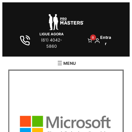
LIGUE AGORA
Entra
0
(61) 4042-
r
5860