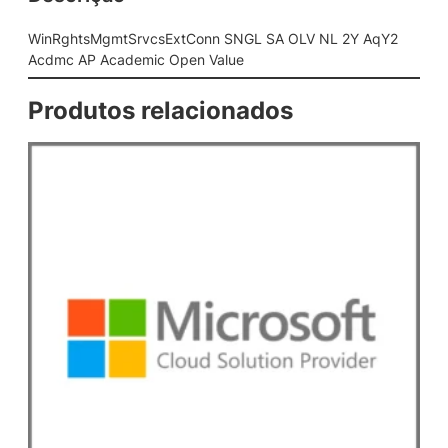
c
s
WinRghtsMgmtSrvcsExtConn SNGL SA OLV NL 2Y AqY2
E
Acdmc AP Academic Open Value
x
t
Produtos relacionados
C
o
n
n
S
N
G
L
S
A
O
L
V
N
L
2