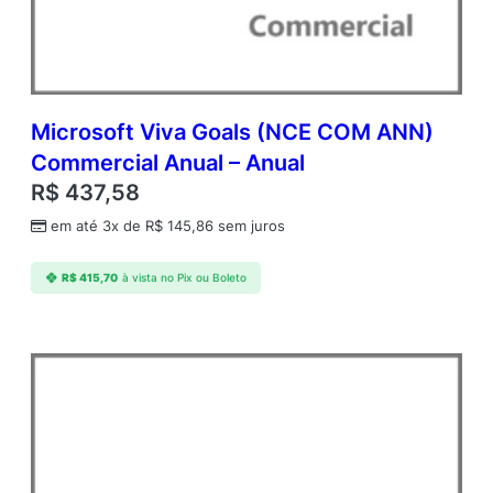
Y
A
q
Y
2
A
Microsoft Viva Goals (NCE COM ANN)
c
Commercial Anual – Anual
d
R$
437,58
m
c
em até 3x de
R$
145,86
sem juros
A
P
R$
415,70
à vista no Pix ou Boleto
A
c
a
d
e
m
i
c
O