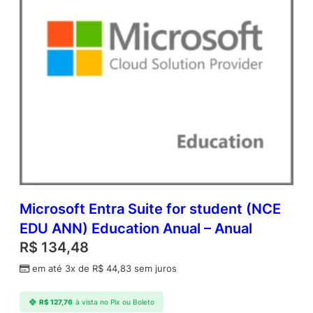
p
e
n
V
a
l
u
e
q
u
a
n
t
i
d
Microsoft Entra Suite for student (NCE
a
EDU ANN) Education Anual – Anual
d
R$
134,48
e
em até 3x de
R$
44,83
sem juros
R$
127,76
à vista no Pix ou Boleto