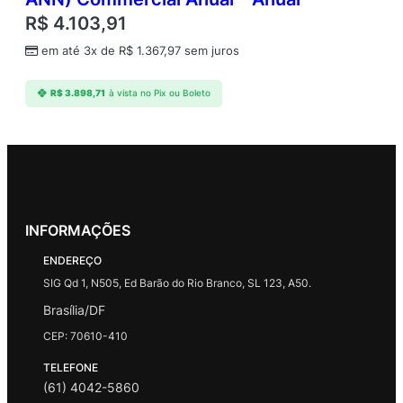
R$
4.103,91
em até 3x de
R$
1.367,97
sem juros
R$
3.898,71
à vista no Pix ou Boleto
INFORMAÇÕES
ENDEREÇO
SIG Qd 1, N505, Ed Barão do Rio Branco, SL 123, A50.
Brasília/DF
CEP: 70610-410
TELEFONE
(61) 4042-5860