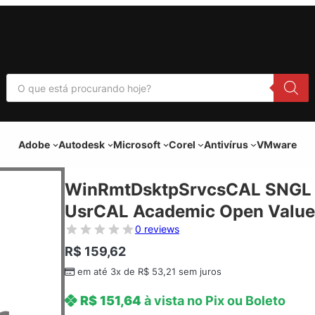
P
e
s
q
u
i
Adobe
Autodesk
Microsoft
Corel
Antivírus
VMware
s
a
r
p
WinRmtDsktpSrvcsCAL SNGL 
r
o
UsrCAL Academic Open Value
d
u
0 reviews
t
o
R$
159,62
s
em até 3x de
R$
53,21
sem juros
R$
151,64
à vista no Pix ou Boleto