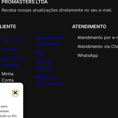
PROMASTERS LTDA
A
c
Receba nossas atualizações diretamente no seu e-mail.
a
d
LIENTE
ATENDIMENTO
e
m
Licenciamento
Atendimento por e-
i
Sobre Nós
de Software
c
Atendimento via Ch
Contato
O
Blog
WhatsApp
Seja Nosso
p
Solicitar
Parceiro
e
Proposta
n
Minha
Registro de
V
Conta
Oportunidade
a
l
u
e
 para
q
 essas
u
ação ou IDs