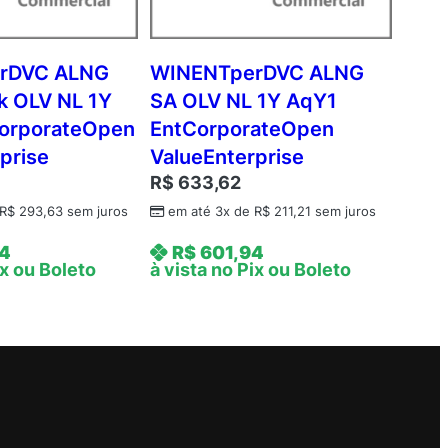
rDVC ALNG
WINENTperDVC ALNG
 OLV NL 1Y
SA OLV NL 1Y AqY1
orporateOpen
EntCorporateOpen
prise
ValueEnterprise
R$
633,62
R$
293,63
sem juros
em até 3x de
R$
211,21
sem juros
4
R$
601,94
ix ou Boleto
à vista no Pix ou Boleto