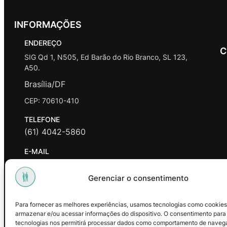
INFORMAÇÕES
ENDEREÇO
C
SIG Qd 1, N505, Ed Barão do Rio Branco, SL 123,
A50.
Brasília/DF
CEP: 70610-410
TELEFONE
(61) 4042-5860
E-MAIL
contato@promasters.net.br
Gerenciar o consentimento
HORÁRIO DE ATENDIMENTO
segunda a sexta das 9hrs às 18hrs exceto feriados.
Para fornecer as melhores experiências, usamos tecnologias como cookies
armazenar e/ou acessar informações do dispositivo. O consentimento para
Facebook
Instagram
Youtube
tecnologias nos permitirá processar dados como comportamento de naveg