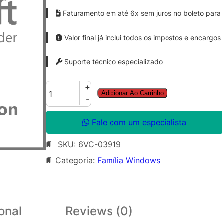
Faturamento em até 6x sem juros no boleto para 
Valor final já inclui todos os impostos e encargos
Suporte técnico especializado
W
+
Adicionar Ao Carrinho
i
-
n
R
Fale com um especialista
m
SKU:
6VC-03919
t
D
Categoria:
Família Windows
s
k
t
p
onal
Reviews (0)
S