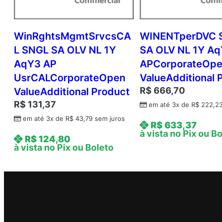
WinRghtsMgmtSrvcsCA
WINENTperDVC 
L SNGL SA OLV NL 1Y
SA OLV NL 1Y Aq
AqY3 AP
APCorporateOp
UsrCALCorporateOpen
ValueAdditional 
R$
666,70
ValueAdditional Product
R$
131,37
em até 3x de
R$
222,2
em até 3x de
R$
43,79
sem juros
R$
633,37
à vista no Pix ou B
R$
124,80
à vista no Pix ou Boleto