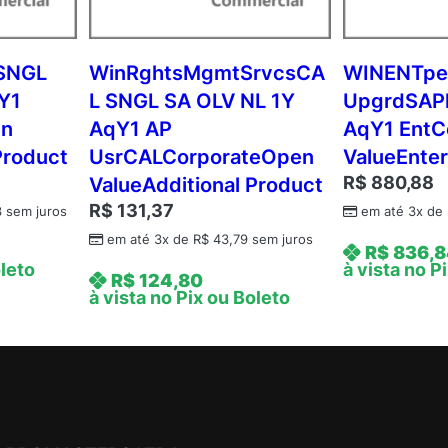
Y
A
q
SNGL
WinRghtsMgmtSrvcsCA
WINENTpe
Y
Y1
L SNGL SA OLV NL 1Y
UpgrdSAPk
1
en
AqY1 AP
AqY1 EntC
A
Product
UsrCALCorporateOpen
ValueEnter
c
R$
880,88
ValueAdditional Product
d
R$
131,37
m
3
sem juros
em até 3x de
c
em até 3x de
R$
43,79
sem juros
R$
836,8
A
oleto
à vista no P
R$
124,80
P
à vista no Pix ou Boleto
U
s
r
C
A
L