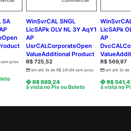
2
W
i
 SA
WinSvrCAL SNGL
WinSvrCA
n
 AP
LicSAPk OLV NL 3Y AqY1
LicSAPk O
S
teOpen
AP
AP
v
Product
UsrCALCorporateOpen
DvcCALCo
r
ValueAdditional Product
ValueAddit
S
R$
725,52
R$
569,97
t
sem juros
d
em até 3x de
R$
241,84
sem juros
em até 3x de
A
oleto
R$
689,24
R$
541,4
P
à vista no Pix ou Boleto
à vista no P
2
P
r
o
c
C