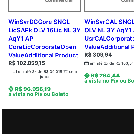
WinSvrDCCore SNGL
WinSvrCAL SNGL
LicSAPk OLV 16Lic NL 3Y
OLV NL 3Y AqY1
AqY1 AP
UsrCALCorpora
CoreLicCorporateOpen
ValueAdditional 
R$
309,94
ValueAdditional Product
R$
102.059,15
em até 3x de
R$
103,31
em até 3x de
R$
34.019,72
sem
R$
294,44
juros
à vista no Pix ou B
R$
96.956,19
à vista no Pix ou Boleto