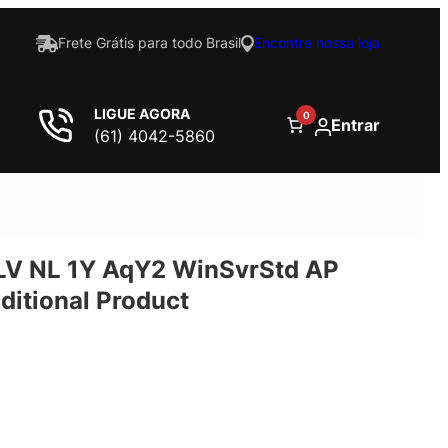
Frete Grátis para todo Brasil
Encontre nossa loja
LIGUE AGORA
0
Entrar
(61) 4042-5860
V NL 1Y AqY2 WinSvrStd AP
itional Product