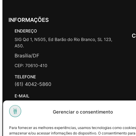
INFORMAÇÕES
ENDEREÇO
C
SIG Qd 1, N505, Ed Barão do Rio Branco, SL 123,
A50.
Brasília/DF
CEP: 70610-410
TELEFONE
(61) 4042-5860
E-MAIL
contato@promasters.net.br
Gerenciar o consentimento
HORÁRIO DE ATENDIMENTO
segunda a sexta das 9hrs às 18hrs exceto feriados.
Para fornecer as melhores experiências, usamos tecnologias como cookies
armazenar e/ou acessar informações do dispositivo. O consentimento para