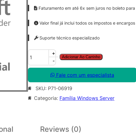
Faturamento em até 6x sem juros no boleto para 
Valor final já inclui todos os impostos e encargos
Suporte técnico especializado
W
+
Adicionar Ao Carrinho
i
-
n
S
Fale com um especialista
v
SKU:
P71-06919
r
D
Categoria:
Família Windows Server
a
t
a
C
onal
Reviews (0)
t