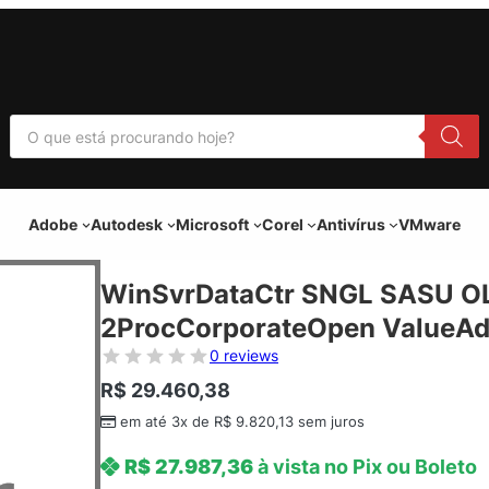
P
e
s
q
u
i
Adobe
Autodesk
Microsoft
Corel
Antivírus
VMware
s
a
r
p
WinSvrDataCtr SNGL SASU OL
r
o
2ProcCorporateOpen ValueAdd
d
u
0 reviews
t
o
R$
29.460,38
s
em até 3x de
R$
9.820,13
sem juros
R$
27.987,36
à vista no Pix ou Boleto