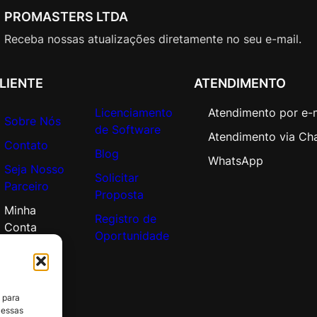
o
PROMASTERS LTDA
r
p
Receba nossas atualizações diretamente no seu e-mail.
o
r
LIENTE
ATENDIMENTO
a
t
Licenciamento
Atendimento por e-
Sobre Nós
e
de Software
Atendimento via Ch
O
Contato
Blog
p
WhatsApp
Seja Nosso
e
Solicitar
Parceiro
n
Proposta
V
Minha
Registro de
a
Conta
Oportunidade
l
u
e
A
 para
d
 essas