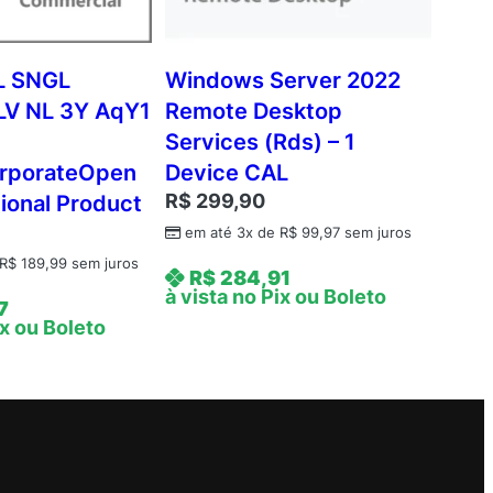
L SNGL
Windows Server 2022
LV NL 3Y AqY1
Remote Desktop
Services (Rds) – 1
rporateOpen
Device CAL
R$
299,90
ional Product
em até 3x de
R$
99,97
sem juros
R$
189,99
sem juros
R$
284,91
à vista no Pix ou Boleto
7
ix ou Boleto