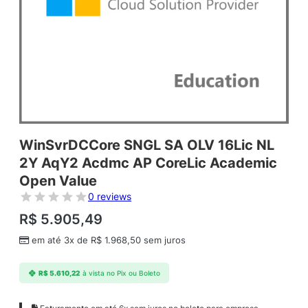
WinSvrDCCore SNGL SA OLV 16Lic NL
2Y AqY2 Acdmc AP CoreLic Academic
Open Value
0 reviews
R$
5.905,49
em até 3x de
R$
1.968,50
sem juros
R$
5.610,22
à vista no Pix ou Boleto