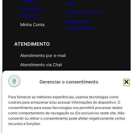
Blog
Seja Nosso
Solicitar Proposta
Parceiro
Registro de
Minha Conta
Oportunidade
ATENDIMENTO
Atendimento por e-mail
Atendimento via Chat
WhatsApp
Gerenciar o consentimento
INSTITUCIONAL
Para fornecer as melhores experiências, usamos tecnologias como
Política de Privacidade
cookies para armazenar e/ou acessar informações do dispositivo. O
consentimento para essas tecnologias nos permitirá processar dados
Política de Troca e Devoluções
como comportamento de navegação ou IDs exclusivos neste site. Não
consentir ou retirar o consentimento pode afetar negativamente certos
Política de Reembolso
recursos e funções.
Termos & Condições de Uso