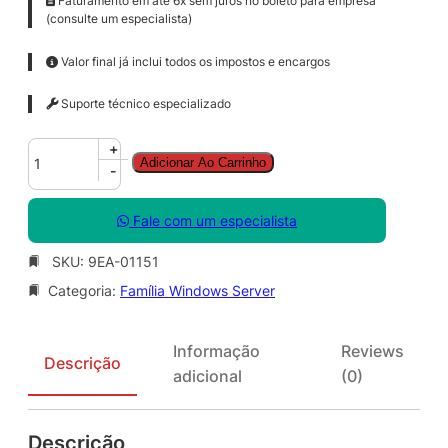
Faturamento em até 6x sem juros no boleto para empresa
(consulte um especialista)
Valor final já inclui todos os impostos e encargos
Suporte técnico especializado
W
+
Adicionar Ao Carrinho
i
-
n
S
Fale com um especialista
v
r
SKU:
9EA-01151
D
Categoria:
Família Windows Server
C
C
o
Informação
Reviews
r
Descrição
adicional
(0)
e
S
N
Descrição
G