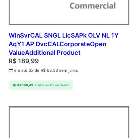
WinSvrCAL SNGL LicSAPk OLV NL 1Y
AqY1 AP DvcCALCorporateOpen
ValueAdditional Product
R$
189,99
em até 3x de
R$
63,33
sem juros
R$
180,49
à vista no Pix ou Boleto