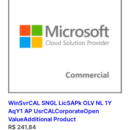
p
e
n
V
a
l
u
e
q
u
a
n
t
i
d
a
d
WinSvrCAL SNGL LicSAPk OLV NL 1Y
e
AqY1 AP UsrCALCorporateOpen
ValueAdditional Product
R$
241,84