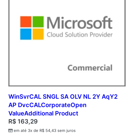
WinSvrCAL SNGL SA OLV NL 2Y AqY2
AP DvcCALCorporateOpen
ValueAdditional Product
R$
163,29
em até 3x de
R$
54,43
sem juros