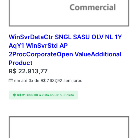
d
m
c
A
P
C
WinSvrDataCtr SNGL SASU OLV NL 1Y
o
AqY1 WinSvrStd AP
r
2ProcCorporateOpen ValueAdditional
e
L
Product
i
R$
22.913,77
c
A
em até 3x de
R$
7.637,92
sem juros
c
a
R$
21.768,08
à vista no Pix ou Boleto
d
e
m
i
c
O