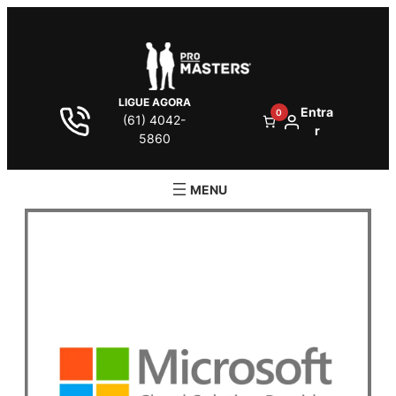
LIGUE AGORA
Entra
0
(61) 4042-
r
5860