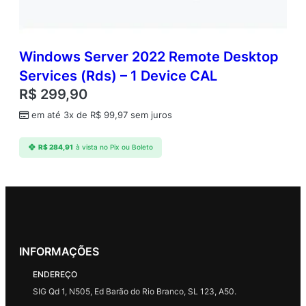
Windows Server 2022 Remote Desktop
Services (Rds) – 1 Device CAL
R$
299,90
em até 3x de
R$
99,97
sem juros
R$
284,91
à vista no Pix ou Boleto
INFORMAÇÕES
ENDEREÇO
SIG Qd 1, N505, Ed Barão do Rio Branco, SL 123, A50.