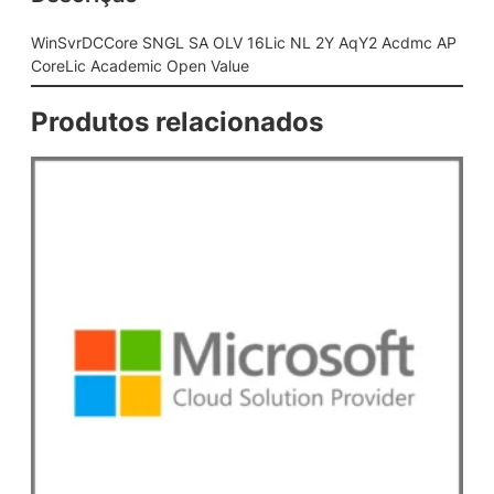
L
S
WinSvrDCCore SNGL SA OLV 16Lic NL 2Y AqY2 Acdmc AP
A
CoreLic Academic Open Value
O
L
Produtos relacionados
V
1
6
L
i
c
N
L
2
Y
A
q
Y
2
A
c