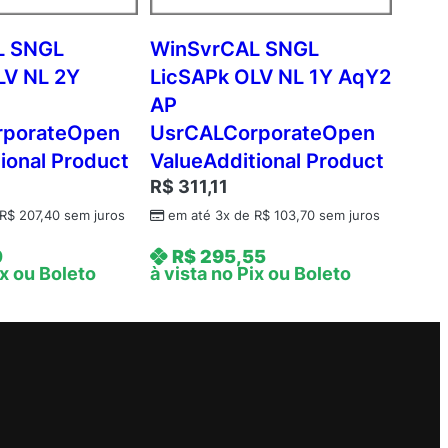
L SNGL
WinSvrCAL SNGL
LV NL 2Y
LicSAPk OLV NL 1Y AqY2
AP
rporateOpen
UsrCALCorporateOpen
ional Product
ValueAdditional Product
R$
311,11
R$
207,40
sem juros
em até 3x de
R$
103,70
sem juros
0
R$
295,55
ix ou Boleto
à vista no Pix ou Boleto