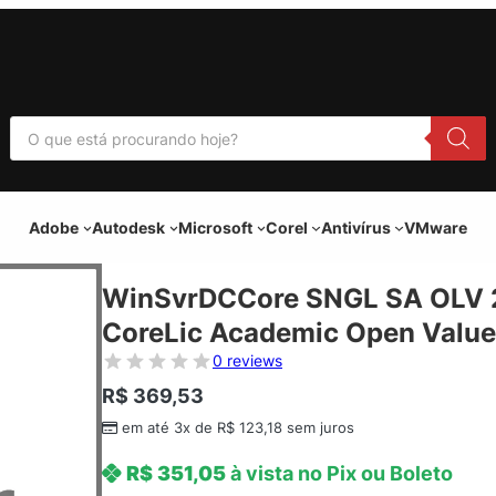
P
e
s
q
u
i
Adobe
Autodesk
Microsoft
Corel
Antivírus
VMware
s
a
r
p
WinSvrDCCore SNGL SA OLV 
r
o
CoreLic Academic Open Value
d
u
0 reviews
t
o
R$
369,53
s
em até 3x de
R$
123,18
sem juros
R$
351,05
à vista no Pix ou Boleto