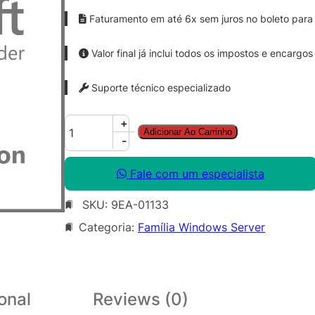
Faturamento em até 6x sem juros no boleto para 
Valor final já inclui todos os impostos e encargos
Suporte técnico especializado
W
+
Adicionar Ao Carrinho
i
-
n
S
Fale com um especialista
v
SKU:
9EA-01133
r
D
Categoria:
Família Windows Server
C
C
o
r
onal
Reviews (0)
e