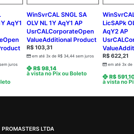
Y
3
L
WinSvrCAL SNGL SA
WinSvrCA
A
1Y AqY1
OLV NL 1Y AqY1 AP
LicSAPk O
c
UsrCALCorporateOpen
AqY2 AP
d
teOpen
ValueAdditional Product
UsrCALCo
m
R$
103,31
Product
ValueAddit
c
R$
622,21
A
em até 3x de
R$
34,44
sem juros
P
sem juros
em até 3x de
R$
98,14
C
à vista no Pix ou Boleto
R$
591,1
o
oleto
à vista no P
r
e
L
i
c
A
PROMASTERS LTDA
c