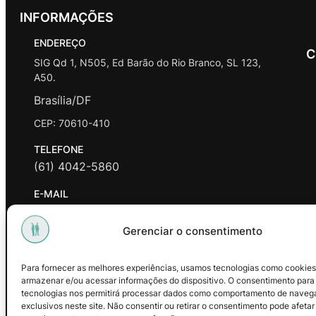
INFORMAÇÕES
ENDEREÇO
C
SIG Qd 1, N505, Ed Barão do Rio Branco, SL 123,
A50.
Brasília/DF
CEP: 70610-410
TELEFONE
(61) 4042-5860
E-MAIL
contato@promasters.net.br
Gerenciar o consentimento
HORÁRIO DE ATENDIMENTO
segunda a sexta das 9hrs às 18hrs exceto feriados.
Para fornecer as melhores experiências, usamos tecnologias como cookies
armazenar e/ou acessar informações do dispositivo. O consentimento para
Facebook
Instagram
Youtube
tecnologias nos permitirá processar dados como comportamento de naveg
exclusivos neste site. Não consentir ou retirar o consentimento pode afetar