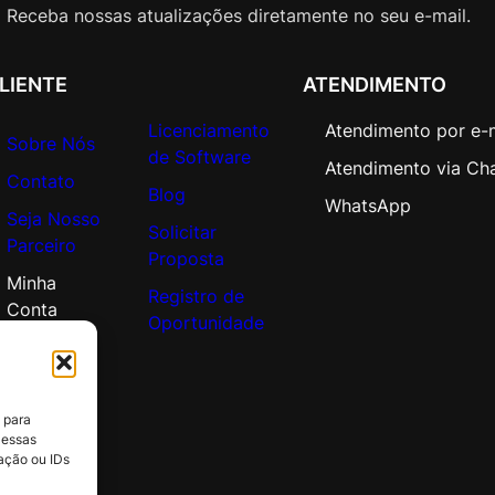
a
Receba nossas atualizações diretamente no seu e-mail.
d
e
LIENTE
ATENDIMENTO
m
i
Licenciamento
Atendimento por e-
c
Sobre Nós
de Software
O
Atendimento via Ch
Contato
p
Blog
WhatsApp
Seja Nosso
e
Solicitar
Parceiro
n
Proposta
V
Minha
Registro de
a
Conta
Oportunidade
l
u
e
q
 para
u
 essas
a
ação ou IDs
n