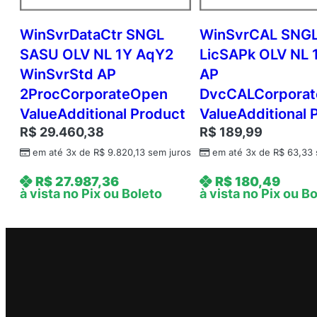
WinSvrDataCtr SNGL
WinSvrCAL SNG
SASU OLV NL 1Y AqY2
LicSAPk OLV NL 
WinSvrStd AP
AP
2ProcCorporateOpen
DvcCALCorpora
ValueAdditional Product
ValueAdditional 
R$
29.460,38
R$
189,99
em até 3x de
R$
9.820,13
sem juros
em até 3x de
R$
63,33
R$
27.987,36
R$
180,49
à vista no Pix ou Boleto
à vista no Pix ou B