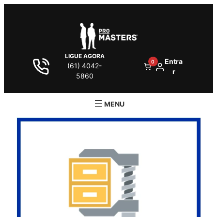
LIGUE AGORA
Entra
0
(61) 4042-
r
5860