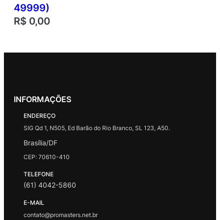
49999)
R$
0,00
INFORMAÇÕES
ENDEREÇO
SIG Qd 1, N505, Ed Barão do Rio Branco, SL 123, A50.
Brasília/DF
CEP: 70610-410
TELEFONE
(61) 4042-5860
E-MAIL
contato@promasters.net.br