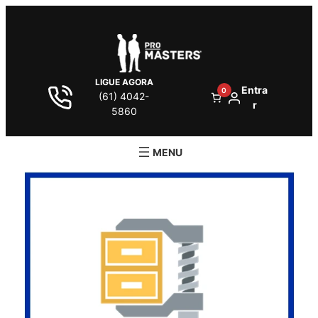
LIGUE AGORA
Entra
0
(61) 4042-
r
5860