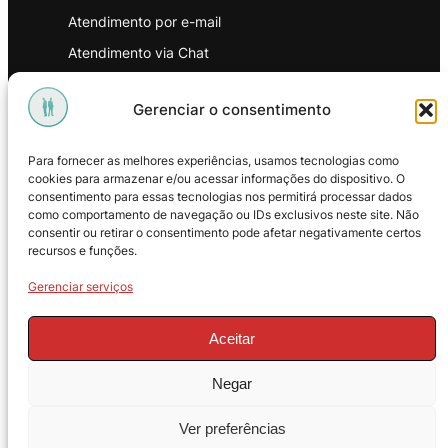
Atendimento por e-mail
Atendimento via Chat
WhatsApp
Gerenciar o consentimento
INSTITUCIONAL
Para fornecer as melhores experiências, usamos tecnologias como
Política de Privacidade
cookies para armazenar e/ou acessar informações do dispositivo. O
consentimento para essas tecnologias nos permitirá processar dados
Política de Troca e Devoluções
como comportamento de navegação ou IDs exclusivos neste site. Não
consentir ou retirar o consentimento pode afetar negativamente certos
Política de Reembolso
recursos e funções.
Termos & Condições de Uso
Gerenciar serviços
Aceitar
Negar
© 2025 – ProMasters. CNPJ:
Ver preferências
18.269.230/0001-16. Todos os direitos
reservados.